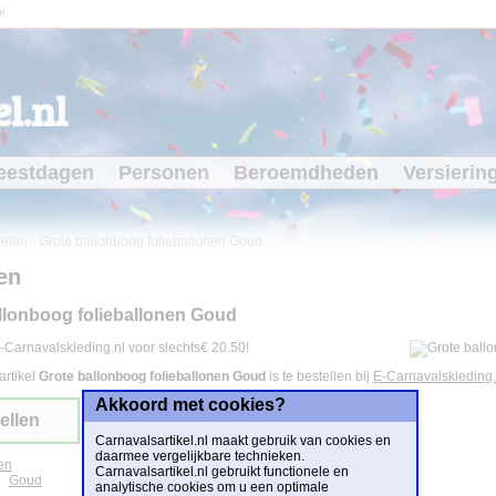
l
l.nl
eestdagen
Personen
Beroemdheden
Versierin
kelen
-
Grote ballonboog folieballonen Goud
en
llonboog folieballonen Goud
-Carnavalskleding.nl voor slechts€ 20.50!
artikel
Grote ballonboog folieballonen Goud
is te bestellen bij
E-Carnavalskleding.
Akkoord met cookies?
ellen
Carnavalsartikel.nl maakt gebruik van cookies en
daarmee vergelijkbare technieken.
en
Carnavalsartikel.nl gebruikt functionele en
Goud
analytische cookies om u een optimale