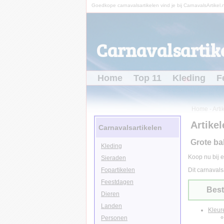
Goedkope carnavalsartikelen vind je bij CarnavalsArtikel.n
Carnavalsartike
Home
Top 11
Kleding
F
Home
-
Arti
Artikel
Carnavalsartikelen
Grote ba
Kleding
Koop nu bij e
Sieraden
Fopartikelen
Dit carnavals
Feestdagen
Best
Dieren
Landen
Kleur
Personen