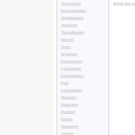
Accessoires
Bekijk alle c
Beroemdheden
Hoofddeksels
Versiering
Themafeesten
Kleuren
Typen
Schoeisel
Doelgroepen
Continenten
Evenementen
Fruit
Instrumenten
Maanden
Materialen
Plaatsen
Regios
Specerijen
Sporten