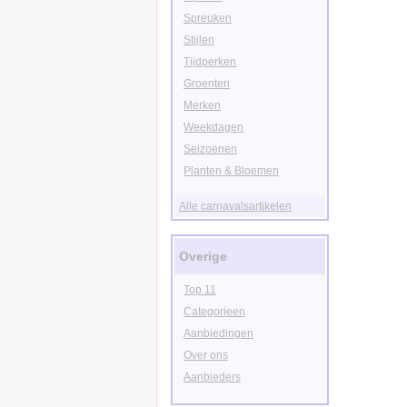
Spreuken
Stijlen
Tijdperken
Groenten
Merken
Weekdagen
Seizoenen
Planten & Bloemen
Alle carnavalsartikelen
Overige
Top 11
Categorieen
Aanbiedingen
Over ons
Aanbieders