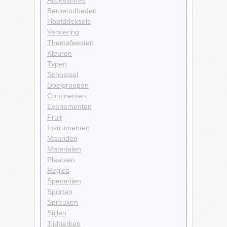
Beroemdheden
Hoofddeksels
Versiering
Themafeesten
Kleuren
Typen
Schoeisel
Doelgroepen
Continenten
Evenementen
Fruit
Instrumenten
Maanden
Materialen
Plaatsen
Regios
Specerijen
Sporten
Spreuken
Stijlen
Tijdperken