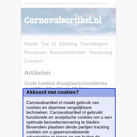
Goedkope carnavalsartikelen vind je bij CarnavalsArtikel.nl
Carnavalsartikel.nl
Home
Top 11
Kleding
Feestdagen
Personen
Beroemdheden
Versiering
Contact
Artikelen
Grote koeltas draagtas/schoudertas
geel 30 x 43 x 16 cm 20 liter
Akkoord met cookies?
Carnavalsartikel.nl maakt gebruik van
cookies en daarmee vergelijkbare
Grote koeltas draagtas/schoudertas met
technieken. Carnavalsartikel.nl gebruikt
voorvak en lange hengels. Kleur: geel.
functionele en analytische cookies om u een
Afmeting: ca. 30 x 43 x 16 cm. Inhoud: ca. 20
optimale bezoekerservaring te bieden.
liter. Materiaal: pongee/polyester, PE
Bovendien plaatsen derde partijen tracking
schuimkorrels.
cookies om u gepersonaliseerde
advertenties te tonen en om buiten de
Dit carnavalsartikel
Grote koeltas