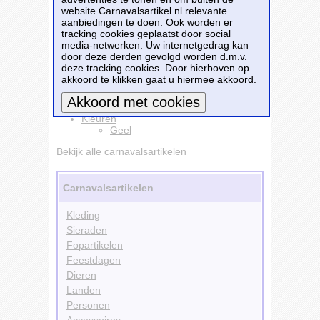
website Carnavalsartikel.nl relevante
draagtas/schoudertas geel 30 x 43 x 16 cm
aanbiedingen te doen. Ook worden er
20 liter
is te bestellen bij
Partyshopper.nl
voor
tracking cookies geplaatst door social
€ 14,99
.
media-netwerken. Uw internetgedrag kan
door deze derden gevolgd worden d.m.v.
Bestellen
deze tracking cookies. Door hierboven op
akkoord te klikken gaat u hiermee akkoord.
Accessoires
Tassen
Kleuren
Meer informatie
Geel
Bekijk alle carnavalsartikelen
Carnavalsartikelen
Kleding
Sieraden
Fopartikelen
Feestdagen
Dieren
Landen
Personen
Accessoires