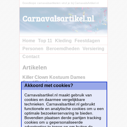
Goedkope carnavalsartikelen vind je bij CarnavalsArtikel.nl
Carnavalsartikel.nl
Home
Top 11
Kleding
Feestdagen
Personen
Beroemdheden
Versiering
Contact
Artikelen
Killer Clown Kostuum Dames
Goud/Rood
Akkoord met cookies?
Carnavalsartikel.nl maakt gebruik van
cookies en daarmee vergelijkbare
technieken. Carnavalsartikel.nl gebruikt
functionele en analytische cookies om u een
optimale bezoekerservaring te bieden.
Bovendien plaatsen derde partijen tracking
cookies om u gepersonaliseerde
advertenties te tonen en om buiten de