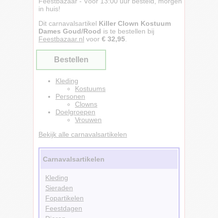
Feestbazaar - Vóór 13:00 uur besteld, morgen
in huis!
Dit carnavalsartikel
Killer Clown Kostuum
Dames Goud/Rood
is te bestellen bij
Feestbazaar.nl
voor
€ 32,95
.
Bestellen
Kleding
Kostuums
Personen
Clowns
Doelgroepen
Vrouwen
Bekijk alle carnavalsartikelen
Carnavalsartikelen
Kleding
Sieraden
Fopartikelen
Feestdagen