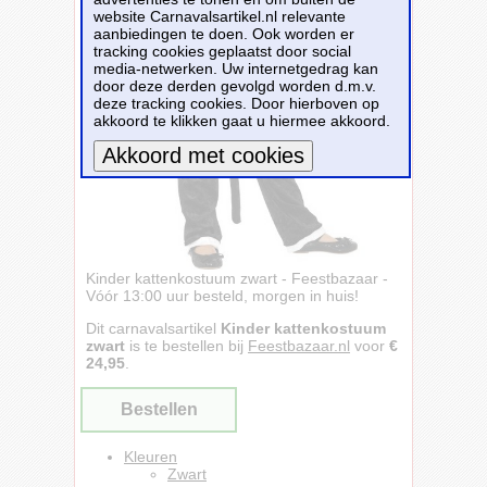
website Carnavalsartikel.nl relevante
aanbiedingen te doen. Ook worden er
tracking cookies geplaatst door social
media-netwerken. Uw internetgedrag kan
door deze derden gevolgd worden d.m.v.
deze tracking cookies. Door hierboven op
akkoord te klikken gaat u hiermee akkoord.
Meer informatie
Kinder kattenkostuum zwart - Feestbazaar -
Vóór 13:00 uur besteld, morgen in huis!
Dit carnavalsartikel
Kinder kattenkostuum
zwart
is te bestellen bij
Feestbazaar.nl
voor
€
24,95
.
Bestellen
Kleuren
Zwart