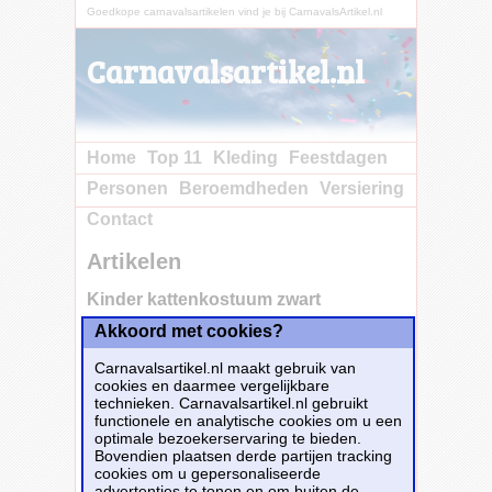
Goedkope carnavalsartikelen vind je bij CarnavalsArtikel.nl
Carnavalsartikel.nl
Home
Top 11
Kleding
Feestdagen
Personen
Beroemdheden
Versiering
Contact
Artikelen
Kinder kattenkostuum zwart
Akkoord met cookies?
Carnavalsartikel.nl maakt gebruik van
cookies en daarmee vergelijkbare
technieken. Carnavalsartikel.nl gebruikt
functionele en analytische cookies om u een
optimale bezoekerservaring te bieden.
Bovendien plaatsen derde partijen tracking
cookies om u gepersonaliseerde
advertenties te tonen en om buiten de