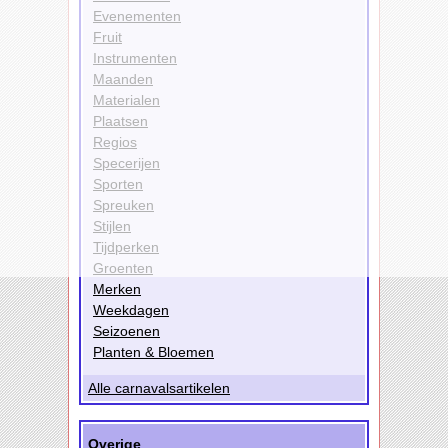
Evenementen
Fruit
Instrumenten
Maanden
Materialen
Plaatsen
Regios
Specerijen
Sporten
Spreuken
Stijlen
Tijdperken
Groenten
Merken
Weekdagen
Seizoenen
Planten & Bloemen
Alle carnavalsartikelen
Overige