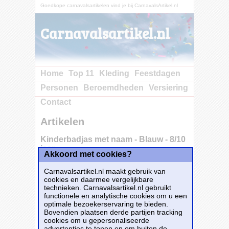
Goedkope carnavalsartikelen vind je bij CarnavalsArtikel.nl
Carnavalsartikel.nl
Home
Top 11
Kleding
Feestdagen
Personen
Beroemdheden
Versiering
Contact
Artikelen
Kinderbadjas met naam - Blauw - 8/10
jaar
Akkoord met cookies?
Carnavalsartikel.nl maakt gebruik van
cookies en daarmee vergelijkbare
technieken. Carnavalsartikel.nl gebruikt
functionele en analytische cookies om u een
optimale bezoekerservaring te bieden.
Bovendien plaatsen derde partijen tracking
cookies om u gepersonaliseerde
advertenties te tonen en om buiten de