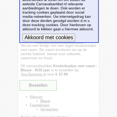
website Carnavalsartikel.nl relevante
aanbiedingen te doen. Ook worden er
tracking cookies geplaatst door social
media-netwerken. Uw internetgedrag kan
door deze derden gevolgd worden d.m.v.
deze tracking cookies. Door hierboven op
akkoord te klikken gaat u hiermee akkoord.
Verras een kindje met een eigen kinderbadjas
Meer informatie
met naam. De naam borduren we op de
zachte badstof. Ideaal voor vakantie,
zwemmen en thuis!
Dit carnavalsartikel
Kinderbadjas met naam -
Blauw - 8/10 jaar
is te bestellen bij
YourSurprise.nl
voor
€ 37,95
.
Bestellen
Kleuren
Blauw
Feestdagen
Verjaardag
Bekijk alle carnavalsartikelen