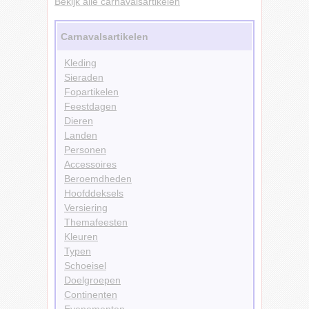
Bekijk alle carnavalsartikelen
Carnavalsartikelen
Kleding
Sieraden
Fopartikelen
Feestdagen
Dieren
Landen
Personen
Accessoires
Beroemdheden
Hoofddeksels
Versiering
Themafeesten
Kleuren
Typen
Schoeisel
Doelgroepen
Continenten
Evenementen