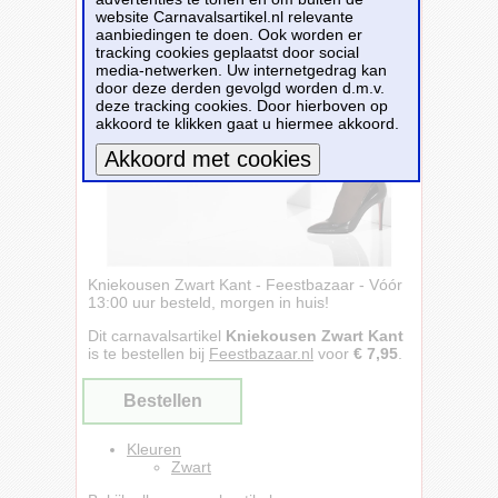
website Carnavalsartikel.nl relevante
aanbiedingen te doen. Ook worden er
tracking cookies geplaatst door social
media-netwerken. Uw internetgedrag kan
door deze derden gevolgd worden d.m.v.
deze tracking cookies. Door hierboven op
akkoord te klikken gaat u hiermee akkoord.
Meer informatie
Kniekousen Zwart Kant - Feestbazaar - Vóór
13:00 uur besteld, morgen in huis!
Dit carnavalsartikel
Kniekousen Zwart Kant
is te bestellen bij
Feestbazaar.nl
voor
€ 7,95
.
Bestellen
Kleuren
Zwart