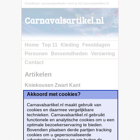
Goedkope carnavalsartikelen vind je bij CarnavalsArtikel.nl
Carnavalsartikel.nl
Home
Top 11
Kleding
Feestdagen
Personen
Beroemdheden
Versiering
Contact
Artikelen
Kniekousen Zwart Kant
Akkoord met cookies?
Carnavalsartikel.nl maakt gebruik van
cookies en daarmee vergelijkbare
technieken. Carnavalsartikel.nl gebruikt
functionele en analytische cookies om u een
optimale bezoekerservaring te bieden.
Bovendien plaatsen derde partijen tracking
cookies om u gepersonaliseerde
advertenties te tonen en om buiten de