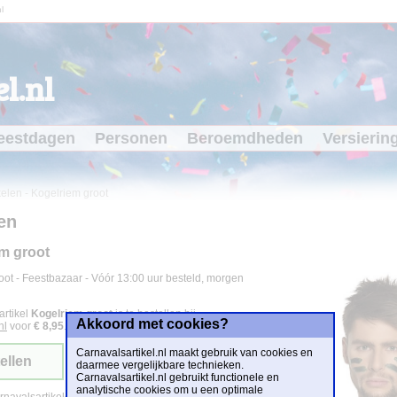
l
l.nl
eestdagen
Personen
Beroemdheden
Versierin
kelen
-
Kogelriem groot
en
m groot
oot - Feestbazaar - Vóór 13:00 uur besteld, morgen
artikel
Kogelriem groot
is te bestellen bij
Akkoord met cookies?
nl
voor
€ 8,95
.
Carnavalsartikel.nl maakt gebruik van cookies en
ellen
daarmee vergelijkbare technieken.
Carnavalsartikel.nl gebruikt functionele en
analytische cookies om u een optimale