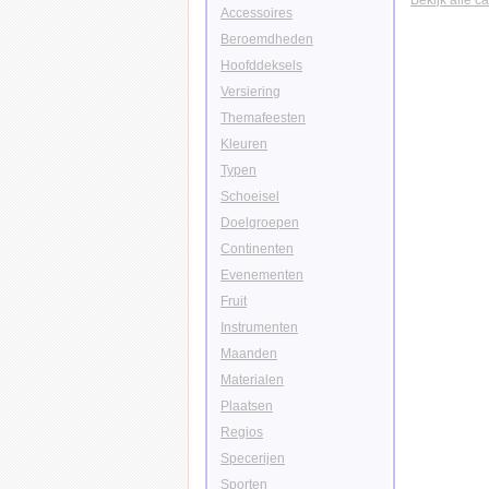
Bekijk alle c
Accessoires
Beroemdheden
Hoofddeksels
Versiering
Themafeesten
Kleuren
Typen
Schoeisel
Doelgroepen
Continenten
Evenementen
Fruit
Instrumenten
Maanden
Materialen
Plaatsen
Regios
Specerijen
Sporten