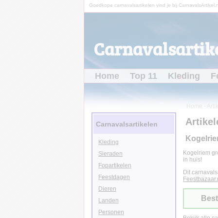
Goedkope carnavalsartikelen vind je bij CarnavalsArtikel.n
Carnavalsartike
Home
Top 11
Kleding
F
Home
-
Arti
Artikel
Carnavalsartikelen
Kogelrie
Kleding
Kogelriem gr
Sieraden
in huis!
Fopartikelen
Dit carnavals
Feestdagen
Feestbazaar.
Dieren
Best
Landen
Personen