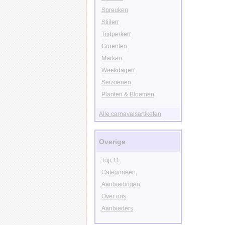
Spreuken
Stijlen
Tijdperken
Groenten
Merken
Weekdagen
Seizoenen
Planten & Bloemen
Alle carnavalsartikelen
Overige
Top 11
Categorieen
Aanbiedingen
Over ons
Aanbieders