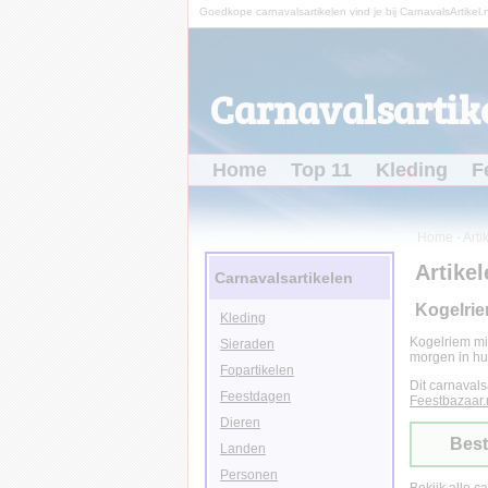
Goedkope carnavalsartikelen vind je bij CarnavalsArtikel.n
Carnavalsartike
Home
Top 11
Kleding
F
Home
-
Arti
Artikel
Carnavalsartikelen
Kogelrie
Kleding
Kogelriem mi
Sieraden
morgen in hu
Fopartikelen
Dit carnavals
Feestdagen
Feestbazaar.
Dieren
Best
Landen
Personen