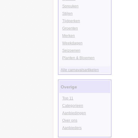
Spreuken
Stijlen
Tijdperken
Groenten
Merken
Weekdagen
Seizoenen
Planten & Bloemen
Alle carnavalsartikelen
Overige
Top 11
Categorieen
Aanbiedingen
Over ons
Aanbieders