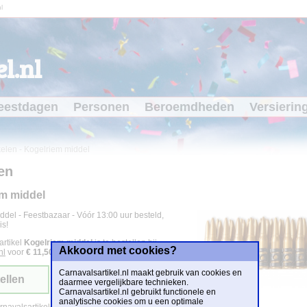
l
l.nl
eestdagen
Personen
Beroemdheden
Versierin
kelen
-
Kogelriem middel
en
m middel
ddel - Feestbazaar - Vóór 13:00 uur besteld,
is!
artikel
Kogelriem middel
is te bestellen bij
Akkoord met cookies?
nl
voor
€ 11,50
.
Carnavalsartikel.nl maakt gebruik van cookies en
ellen
daarmee vergelijkbare technieken.
Carnavalsartikel.nl gebruikt functionele en
analytische cookies om u een optimale