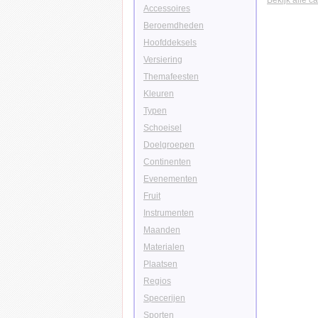
Bekijk alle c
Accessoires
Beroemdheden
Hoofddeksels
Versiering
Themafeesten
Kleuren
Typen
Schoeisel
Doelgroepen
Continenten
Evenementen
Fruit
Instrumenten
Maanden
Materialen
Plaatsen
Regios
Specerijen
Sporten