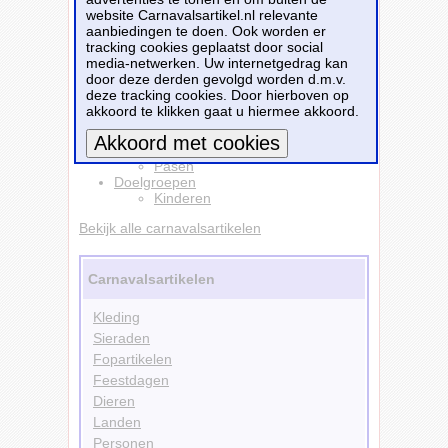
website Carnavalsartikel.nl relevante
Bestellen
aanbiedingen te doen. Ook worden er
tracking cookies geplaatst door social
media-netwerken. Uw internetgedrag kan
Kleding
door deze derden gevolgd worden d.m.v.
Kostuums
deze tracking cookies. Door hierboven op
Dieren
akkoord te klikken gaat u hiermee akkoord.
Konijnen
Themafeesten
Feestdagen
Pasen
Meer informatie
Doelgroepen
Kinderen
Bekijk alle carnavalsartikelen
Carnavalsartikelen
Kleding
Sieraden
Fopartikelen
Feestdagen
Dieren
Landen
Personen