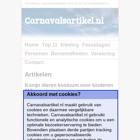
Goedkope carnavalsartikelen vind je bij CarnavalsArtikel.nl
Carnavalsartikel.nl
Home
Top 11
Kleding
Feestdagen
Personen
Beroemdheden
Versiering
Contact
Artikelen
Konijn dieren kostuum voor kinderen
116 -
Akkoord met cookies?
Carnavalsartikel.nl maakt gebruik van
Dit konijn dierenkostuum is gemaakt van
cookies en daarmee vergelijkbare
100% polyester. De capuchon met gezicht zit
technieken. Carnavalsartikel.nl gebruikt
aan het pak vast.
functionele en analytische cookies om u een
optimale bezoekerservaring te bieden.
Dit carnavalsartikel
Konijn dieren kostuum
Bovendien plaatsen derde partijen tracking
voor kinderen 116 -
is te bestellen bij
Fun-en-
cookies om u gepersonaliseerde
feest.nl
voor
€ 28,99
.
advertenties te tonen en om buiten de