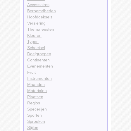
Accessoires
Beroemdheden
Hoofddeksels
Versiering
Themafeesten
Kleuren
Typen
Schoeisel
Doelgroepen
Continenten
Evenementen
Fruit
Instrumenten
Maanden
Materialen
Plaatsen
Regios
Specerijen
Sporten
Spreuken
Stijlen