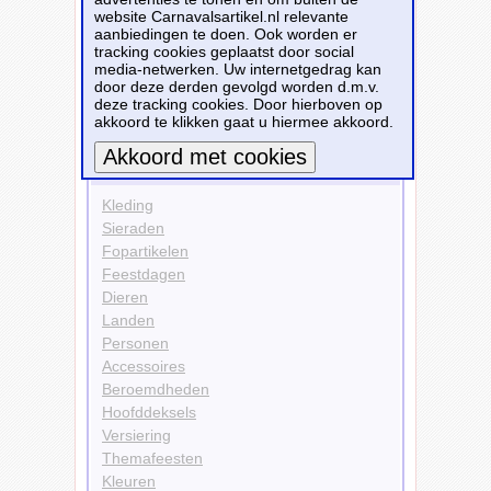
website Carnavalsartikel.nl relevante
Kleding
aanbiedingen te doen. Ook worden er
Kostuums
tracking cookies geplaatst door social
Kleuren
media-netwerken. Uw internetgedrag kan
Roze
door deze derden gevolgd worden d.m.v.
deze tracking cookies. Door hierboven op
Bekijk alle carnavalsartikelen
akkoord te klikken gaat u hiermee akkoord.
Carnavalsartikelen
Meer informatie
Kleding
Sieraden
Fopartikelen
Feestdagen
Dieren
Landen
Personen
Accessoires
Beroemdheden
Hoofddeksels
Versiering
Themafeesten
Kleuren