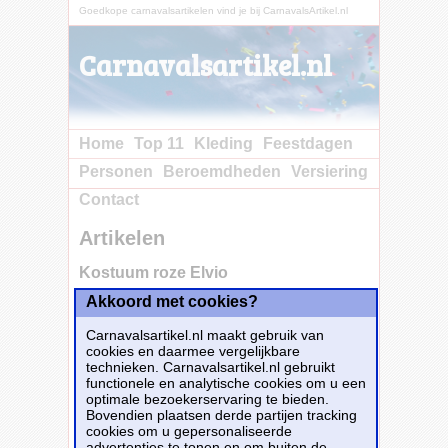
Goedkope carnavalsartikelen vind je bij CarnavalsArtikel.nl
Carnavalsartikel.nl
Home
Top 11
Kleding
Feestdagen
Personen
Beroemdheden
Versiering
Contact
Artikelen
Kostuum roze Elvio
Akkoord met cookies?
Koop nu bij e-
Carnavalskleding.nl voor slechts€ 51.25!
Carnavalsartikel.nl maakt gebruik van
Dit carnavalsartikel
Kostuum roze Elvio
is te
cookies en daarmee vergelijkbare
bestellen bij
E-Carnavalskleding.nl
voor
€
technieken. Carnavalsartikel.nl gebruikt
51,25
.
functionele en analytische cookies om u een
optimale bezoekerservaring te bieden.
Bovendien plaatsen derde partijen tracking
Bestellen
cookies om u gepersonaliseerde
advertenties te tonen en om buiten de