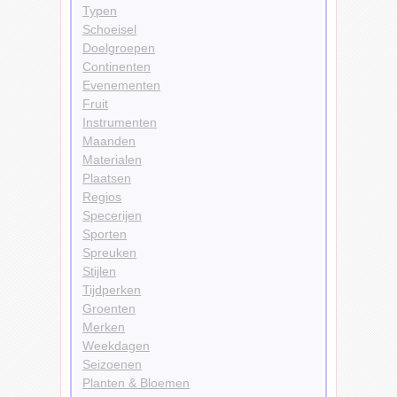
Typen
Schoeisel
Doelgroepen
Continenten
Evenementen
Fruit
Instrumenten
Maanden
Materialen
Plaatsen
Regios
Specerijen
Sporten
Spreuken
Stijlen
Tijdperken
Groenten
Merken
Weekdagen
Seizoenen
Planten & Bloemen