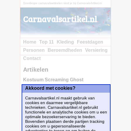
Goedkope carnavalsartikelen vind je bij CarnavalsArtikel.nl
Carnavalsartikel.nl
Home
Top 11
Kleding
Feestdagen
Personen
Beroemdheden
Versiering
Contact
Artikelen
Kostuum Screaming Ghost
Akkoord met cookies?
Carnavalsartikel.nl maakt gebruik van
cookies en daarmee vergelijkbare
technieken. Carnavalsartikel.nl gebruikt
functionele en analytische cookies om u een
optimale bezoekerservaring te bieden.
Bovendien plaatsen derde partijen tracking
cookies om u gepersonaliseerde
advertenties te tonen en om buiten de