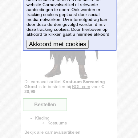
website Carnavalsartikel.nl relevante
aanbiedingen te doen. Ook worden er
tracking cookies geplaatst door social
media-netwerken. Uw internetgedrag kan
door deze derden gevolgd worden d.m.v.
deze tracking cookies. Door hierboven op
akkoord te klikken gaat u hiermee akkoord.
Meer informatie
Dit carnavalsartikel
Kostuum Screaming
Ghost
is te bestellen bij
BOL.com
voor
€
20,99
.
Bestellen
Kleding
Kostuums
Bekijk alle carnavalsartikelen