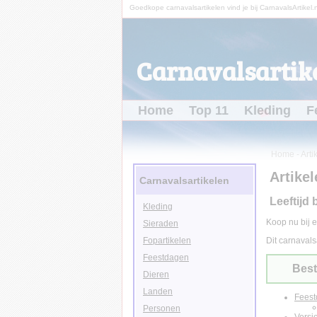
Goedkope carnavalsartikelen vind je bij CarnavalsArtikel.n
Carnavalsartike
Home
Top 11
Kleding
F
Home
-
Arti
Artikel
Carnavalsartikelen
Leeftijd 
Kleding
Koop nu bij e
Sieraden
Fopartikelen
Dit carnavals
Feestdagen
Best
Dieren
Landen
Fees
Personen