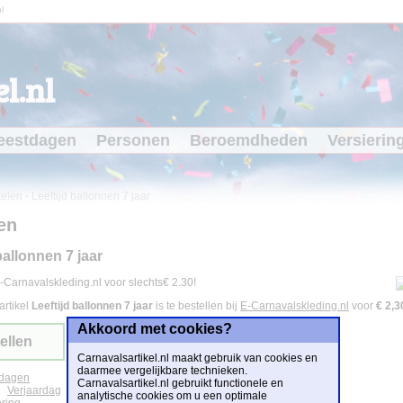
l
l.nl
eestdagen
Personen
Beroemdheden
Versierin
kelen
-
Leeftijd ballonnen 7 jaar
en
ballonnen 7 jaar
-Carnavalskleding.nl voor slechts€ 2.30!
artikel
Leeftijd ballonnen 7 jaar
is te bestellen bij
E-Carnavalskleding.nl
voor
€ 2,3
Akkoord met cookies?
ellen
Carnavalsartikel.nl maakt gebruik van cookies en
daarmee vergelijkbare technieken.
tdagen
Carnavalsartikel.nl gebruikt functionele en
Verjaardag
analytische cookies om u een optimale