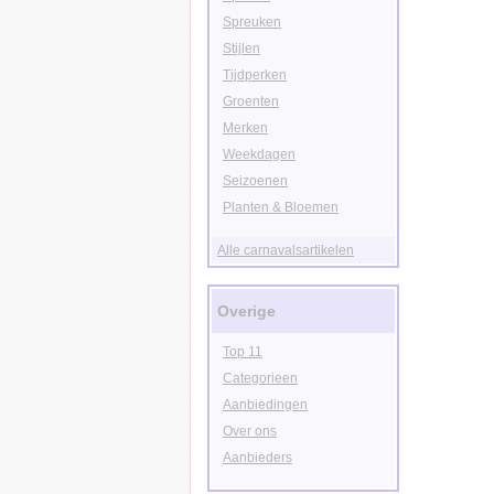
Spreuken
Stijlen
Tijdperken
Groenten
Merken
Weekdagen
Seizoenen
Planten & Bloemen
Alle carnavalsartikelen
Overige
Top 11
Categorieen
Aanbiedingen
Over ons
Aanbieders