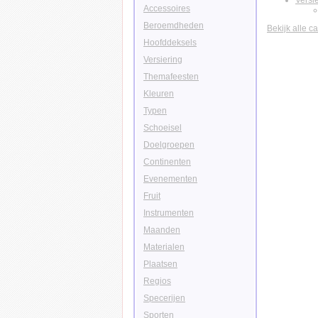
Versi
Accessoires
Beroemdheden
Bekijk alle c
Hoofddeksels
Versiering
Themafeesten
Kleuren
Typen
Schoeisel
Doelgroepen
Continenten
Evenementen
Fruit
Instrumenten
Maanden
Materialen
Plaatsen
Regios
Specerijen
Sporten