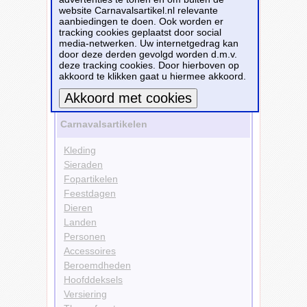
website Carnavalsartikel.nl relevante
Kleding
aanbiedingen te doen. Ook worden er
Leggings
tracking cookies geplaatst door social
Doelgroepen
media-netwerken. Uw internetgedrag kan
Vrouwen
door deze derden gevolgd worden d.m.v.
Kleuren
deze tracking cookies. Door hierboven op
Zilver
akkoord te klikken gaat u hiermee akkoord.
Bekijk alle carnavalsartikelen
Meer informatie
Carnavalsartikelen
Kleding
Sieraden
Fopartikelen
Feestdagen
Dieren
Landen
Personen
Accessoires
Beroemdheden
Hoofddeksels
Versiering