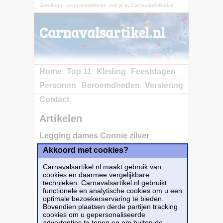
Goedkope carnavalsartikelen vind je bij CarnavalsArtikel.nl
Carnavalsartikel.nl
Home
Top 11
Kleding
Feestdagen
Personen
Beroemdheden
Versiering
Contact
Artikelen
Legging dames Connie zilver
Akkoord met cookies?
Koop nu bij
e-Carnavalskleding.nl voor slechts€ 14.25!
Carnavalsartikel.nl maakt gebruik van
Dit carnavalsartikel
Legging dames Connie
cookies en daarmee vergelijkbare
zilver
is te bestellen bij
E-Carnavalskleding.nl
technieken. Carnavalsartikel.nl gebruikt
voor
€ 14,25
.
functionele en analytische cookies om u een
optimale bezoekerservaring te bieden.
Bovendien plaatsen derde partijen tracking
Bestellen
cookies om u gepersonaliseerde
advertenties te tonen en om buiten de