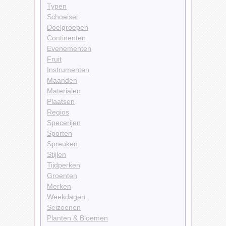
Typen
Schoeisel
Doelgroepen
Continenten
Evenementen
Fruit
Instrumenten
Maanden
Materialen
Plaatsen
Regios
Specerijen
Sporten
Spreuken
Stijlen
Tijdperken
Groenten
Merken
Weekdagen
Seizoenen
Planten & Bloemen