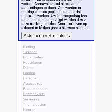
website Carnavalsartikel.nl relevante
Kleding
aanbiedingen te doen. Ook worden er
Leggings
tracking cookies geplaatst door social
Kleuren
media-netwerken. Uw internetgedrag kan
Goud
door deze derden gevolgd worden d.m.v.
deze tracking cookies. Door hierboven op
Bekijk alle carnavalsartikelen
akkoord te klikken gaat u hiermee akkoord.
Carnavalsartikelen
Meer informatie
Kleding
Sieraden
Fopartikelen
Feestdagen
Dieren
Landen
Personen
Accessoires
Beroemdheden
Hoofddeksels
Versiering
Themafeesten
Kleuren