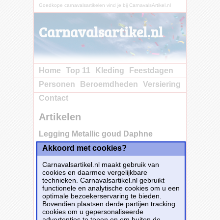
Goedkope carnavalsartikelen vind je bij CarnavalsArtikel.nl
Carnavalsartikel.nl
Home
Top 11
Kleding
Feestdagen
Personen
Beroemdheden
Versiering
Contact
Artikelen
Legging Metallic goud Daphne
Akkoord met cookies?
Koop nu bij
e-Carnavalskleding.nl voor slechts€ 12.60!
Carnavalsartikel.nl maakt gebruik van
Dit carnavalsartikel
Legging Metallic goud
cookies en daarmee vergelijkbare
Daphne
is te bestellen bij
E-
technieken. Carnavalsartikel.nl gebruikt
Carnavalskleding.nl
voor
€ 12,60
.
functionele en analytische cookies om u een
optimale bezoekerservaring te bieden.
Bovendien plaatsen derde partijen tracking
Bestellen
cookies om u gepersonaliseerde
advertenties te tonen en om buiten de