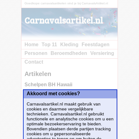
Goedkope carnavalsartikelen vind je bij CarnavalsArtikel.nl
Carnavalsartikel.nl
Home
Top 11
Kleding
Feestdagen
Personen
Beroemdheden
Versiering
Contact
Artikelen
Schelpen BH Hawaii
Akkoord met cookies?
Carnavalsartikel.nl maakt gebruik van
cookies en daarmee vergelijkbare
technieken. Carnavalsartikel.nl gebruikt
functionele en analytische cookies om u een
optimale bezoekerservaring te bieden.
Bovendien plaatsen derde partijen tracking
cookies om u gepersonaliseerde
advertenties te tonen en om buiten de