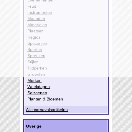
Fruit
Instrumenten
Maanden
Materialen
Plaatsen
Regios
Specerijen
Sporten
Spreuken
Stijlen
Tijdperken
Groenten
Merken
Weekdagen
Seizoenen
Planten & Bloemen
Alle carnavalsartikelen
Overige