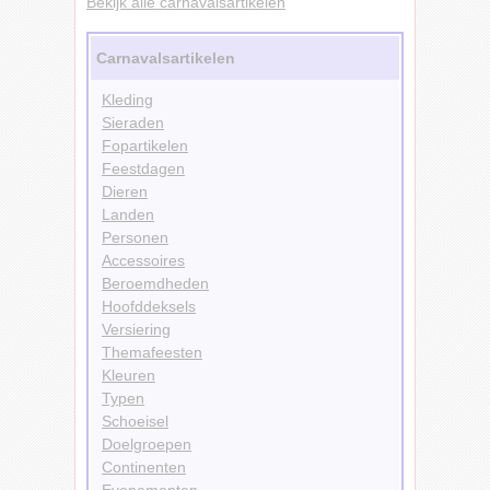
Bekijk alle carnavalsartikelen
Carnavalsartikelen
Kleding
Sieraden
Fopartikelen
Feestdagen
Dieren
Landen
Personen
Accessoires
Beroemdheden
Hoofddeksels
Versiering
Themafeesten
Kleuren
Typen
Schoeisel
Doelgroepen
Continenten
Evenementen