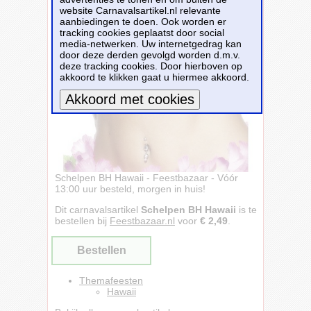
website Carnavalsartikel.nl relevante
aanbiedingen te doen. Ook worden er
tracking cookies geplaatst door social
media-netwerken. Uw internetgedrag kan
door deze derden gevolgd worden d.m.v.
deze tracking cookies. Door hierboven op
akkoord te klikken gaat u hiermee akkoord.
Meer informatie
Schelpen BH Hawaii - Feestbazaar - Vóór
13:00 uur besteld, morgen in huis!
Dit carnavalsartikel
Schelpen BH Hawaii
is te
bestellen bij
Feestbazaar.nl
voor
€ 2,49
.
Bestellen
Themafeesten
Hawaii