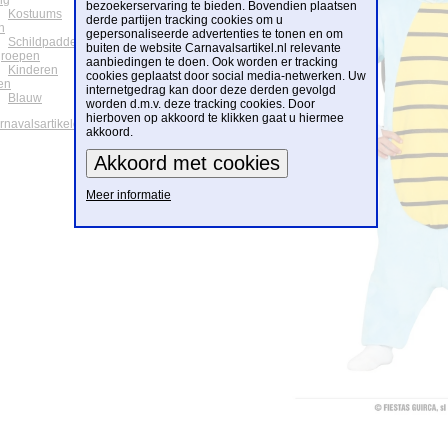
ng
bezoekerservaring te bieden. Bovendien plaatsen
Kostuums
derde partijen tracking cookies om u
n
gepersonaliseerde advertenties te tonen en om
Schildpadden
buiten de website Carnavalsartikel.nl relevante
groepen
aanbiedingen te doen. Ook worden er tracking
Kinderen
cookies geplaatst door social media-netwerken. Uw
en
internetgedrag kan door deze derden gevolgd
Blauw
worden d.m.v. deze tracking cookies. Door
hierboven op akkoord te klikken gaat u hiermee
arnavalsartikelen
akkoord.
Meer informatie