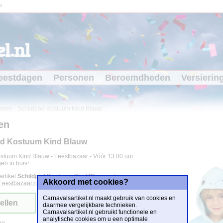
l
l.nl
eestdagen
Personen
Beroemdheden
Versierin
kelen
-
Schildpad Kostuum Kind Blauw
en
ad Kostuum Kind Blauw
stuum Kind Blauw - Feestbazaar - Vóór 13:00 uur
en in huis!
artikel
Schildpad Kostuum Kind Blauw
is te
Akkoord met cookies?
Feestbazaar.nl
voor
€ 25,95
.
Carnavalsartikel.nl maakt gebruik van cookies en
ellen
daarmee vergelijkbare technieken.
Carnavalsartikel.nl gebruikt functionele en
analytische cookies om u een optimale