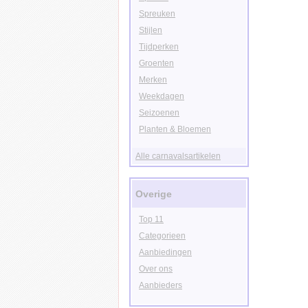
Spreuken
Stijlen
Tijdperken
Groenten
Merken
Weekdagen
Seizoenen
Planten & Bloemen
Alle carnavalsartikelen
Overige
Top 11
Categorieen
Aanbiedingen
Over ons
Aanbieders