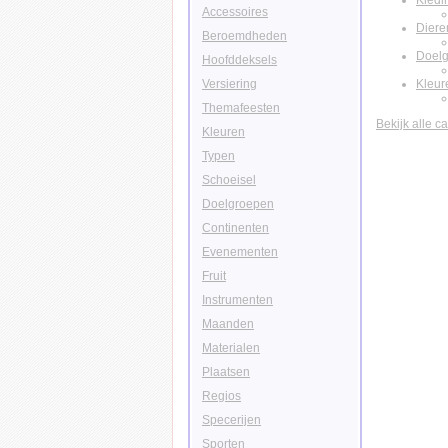
Kledi
Accessoires
Diere
Beroemdheden
Doel
Hoofddeksels
Versiering
Kleur
Themafeesten
Bekijk alle c
Kleuren
Typen
Schoeisel
Doelgroepen
Continenten
Evenementen
Fruit
Instrumenten
Maanden
Materialen
Plaatsen
Regios
Specerijen
Sporten