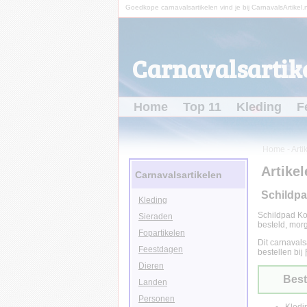
Goedkope carnavalsartikelen vind je bij CarnavalsArtikel.n
Carnavalsartike
Home
Top 11
Kleding
F
Home
-
Arti
Artikel
Carnavalsartikelen
Schildp
Kleding
Schildpad Ko
Sieraden
besteld, morg
Fopartikelen
Dit carnavals
Feestdagen
bestellen bij
Dieren
Best
Landen
Personen