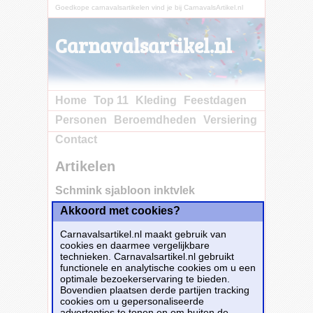
Goedkope carnavalsartikelen vind je bij CarnavalsArtikel.nl
Carnavalsartikel.nl
Home
Top 11
Kleding
Feestdagen
Personen
Beroemdheden
Versiering
Contact
Artikelen
Schmink sjabloon inktvlek
Akkoord met cookies?
Koop nu bij e-
Carnavalskleding.nl voor slechts€ 5.20!
Carnavalsartikel.nl maakt gebruik van
Dit carnavalsartikel
Schmink sjabloon
cookies en daarmee vergelijkbare
inktvlek
is te bestellen bij
E-
technieken. Carnavalsartikel.nl gebruikt
Carnavalskleding.nl
voor
€ 5,20
.
functionele en analytische cookies om u een
optimale bezoekerservaring te bieden.
Bovendien plaatsen derde partijen tracking
Bestellen
cookies om u gepersonaliseerde
advertenties te tonen en om buiten de