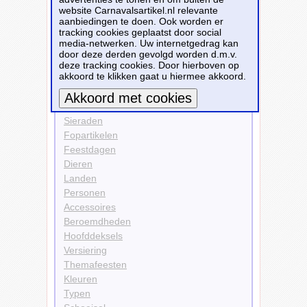
website Carnavalsartikel.nl relevante
Accessoires
aanbiedingen te doen. Ook worden er
Schmink
tracking cookies geplaatst door social
media-netwerken. Uw internetgedrag kan
Bekijk alle carnavalsartikelen
door deze derden gevolgd worden d.m.v.
deze tracking cookies. Door hierboven op
akkoord te klikken gaat u hiermee akkoord.
Carnavalsartikelen
Kleding
Sieraden
Meer informatie
Fopartikelen
Feestdagen
Dieren
Landen
Personen
Accessoires
Beroemdheden
Hoofddeksels
Versiering
Themafeesten
Kleuren
Typen