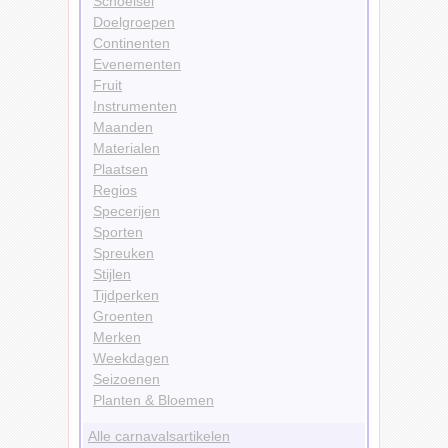
Schoeisel
Doelgroepen
Continenten
Evenementen
Fruit
Instrumenten
Maanden
Materialen
Plaatsen
Regios
Specerijen
Sporten
Spreuken
Stijlen
Tijdperken
Groenten
Merken
Weekdagen
Seizoenen
Planten & Bloemen
Alle carnavalsartikelen