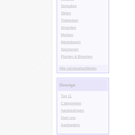
Spreuken
Stijlen
Tijdperken
Groenten
Merken
Weekdagen
Seizoenen
Planten & Bloemen
Alle carnavalsartikelen
Overige
Top 11
Categorieen
Aanbiedingen
Over ons
Aanbieders