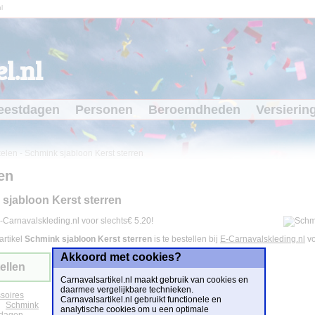
l
l.nl
eestdagen
Personen
Beroemdheden
Versierin
kelen
-
Schmink sjabloon Kerst sterren
en
sjabloon Kerst sterren
-Carnavalskleding.nl voor slechts€ 5.20!
artikel
Schmink sjabloon Kerst sterren
is te bestellen bij
E-Carnavalskleding.nl
v
Akkoord met cookies?
ellen
Carnavalsartikel.nl maakt gebruik van cookies en
daarmee vergelijkbare technieken.
soires
Carnavalsartikel.nl gebruikt functionele en
Schmink
analytische cookies om u een optimale