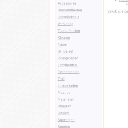
Fees
Accessoires
Beroemdheden
Bekijk alle c
Hoofddeksels
Versiering
Themafeesten
Kleuren
Typen
Schoeisel
Doelgroepen
Continenten
Evenementen
Fruit
Instrumenten
Maanden
Materialen
Plaatsen
Regios
Specerijen
Sporten