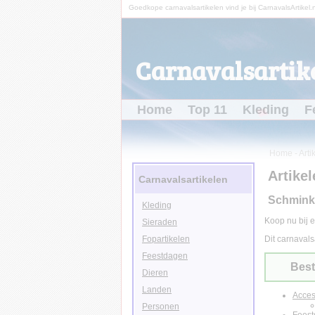
Goedkope carnavalsartikelen vind je bij CarnavalsArtikel.n
Carnavalsartike
Home
Top 11
Kleding
F
Home
-
Arti
Artikel
Carnavalsartikelen
Schmink 
Kleding
Koop nu bij e
Sieraden
Fopartikelen
Dit carnavals
Feestdagen
Best
Dieren
Landen
Acces
Personen