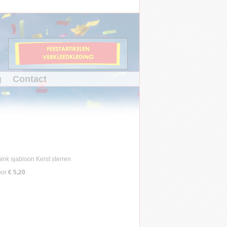
g
Contact
oor
€ 5,20
.