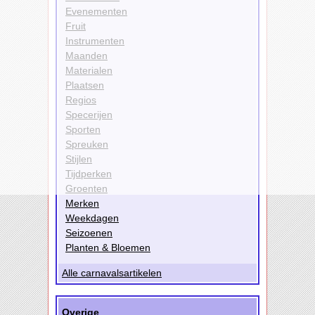
Evenementen
Fruit
Instrumenten
Maanden
Materialen
Plaatsen
Regios
Specerijen
Sporten
Spreuken
Stijlen
Tijdperken
Groenten
Merken
Weekdagen
Seizoenen
Planten & Bloemen
Alle carnavalsartikelen
Overige