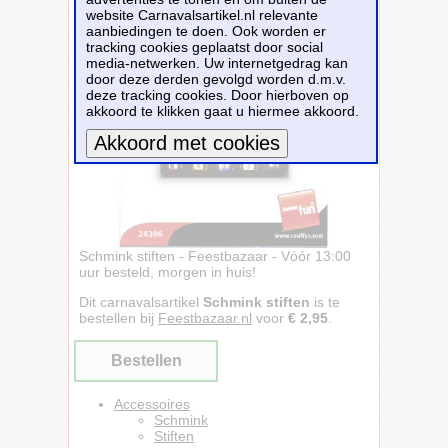
website Carnavalsartikel.nl relevante
aanbiedingen te doen. Ook worden er
tracking cookies geplaatst door social
media-netwerken. Uw internetgedrag kan
door deze derden gevolgd worden d.m.v.
deze tracking cookies. Door hierboven op
akkoord te klikken gaat u hiermee akkoord.
Meer informatie
Schmink stiften - Feestbazaar - Vóór 13:00
uur besteld, morgen in huis!
Dit carnavalsartikel
Schmink stiften
is te
bestellen bij
Feestbazaar.nl
voor
€ 2,95
.
Bestellen
Accessoires
Schmink
Stiften