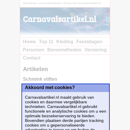
Goedkope carnavalsartikelen vind je bij CarnavalsArtikel.nl
Carnavalsartikel.nl
Home
Top 11
Kleding
Feestdagen
Personen
Beroemdheden
Versiering
Contact
Artikelen
Schmink stiften
Akkoord met cookies?
Carnavalsartikel.nl maakt gebruik van
cookies en daarmee vergelijkbare
technieken. Carnavalsartikel.nl gebruikt
functionele en analytische cookies om u een
optimale bezoekerservaring te bieden.
Bovendien plaatsen derde partijen tracking
cookies om u gepersonaliseerde
advertenties te tonen en om buiten de