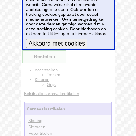
tas voldoende ruimte voor één paar
website Carnavalsartikel.nl relevante
schoenen, terwijl hij licht en gemakkelijk mee
aanbiedingen te doen. Ook worden er
te nemen is. De stijlvolle grijze kleur en het
tracking cookies geplaatst door social
stevige materiaal maken deze opbergtas een
media-netwerken. Uw internetgedrag kan
onmisbaar item voor onderweg.
door deze derden gevolgd worden d.m.v.
deze tracking cookies. Door hierboven op
Dit carnavalsartikel
Schoenentas/reistas -
akkoord te klikken gaat u hiermee akkoord.
grijs - 1x paar - 1.5 x 36 x 43 cm - reis
opbergtas
is te bestellen bij
Fopartikelenwinkel.nl
voor
€ 3,99
.
Meer informatie
Bestellen
Accessoires
Tassen
Kleuren
Grijs
Bekijk alle carnavalsartikelen
Carnavalsartikelen
Kleding
Sieraden
Fopartikelen