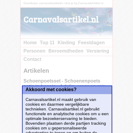
Goedkope carnavalsartikelen vind je bij CarnavalsArtikel.nl
Carnavalsartikel.nl
Home
Top 11
Kleding
Feestdagen
Personen
Beroemdheden
Versiering
Contact
Artikelen
Schoenpoetsset - Schoenenpoets
setje in hoesje - 4 delig - voor op reis
Akkoord met cookies?
Carnavalsartikel.nl maakt gebruik van
cookies en daarmee vergelijkbare
Schoenpoets set in hoesje. Deze
technieken. Carnavalsartikel.nl gebruikt
schoenpoetsset bevat een insmeerborstel,
functionele en analytische cookies om u een
uitpoetsborstel, poetsdoekje en een blikje
optimale bezoekerservaring te bieden.
schoensmeer. Dit alles wordt geleverd in een
Bovendien plaatsen derde partijen tracking
handig opberghoesje zodat het gemakkelijk
cookies om u gepersonaliseerde
mee te nemen is. Schoenenpoetsen set.
advertenties te tonen en om buiten de