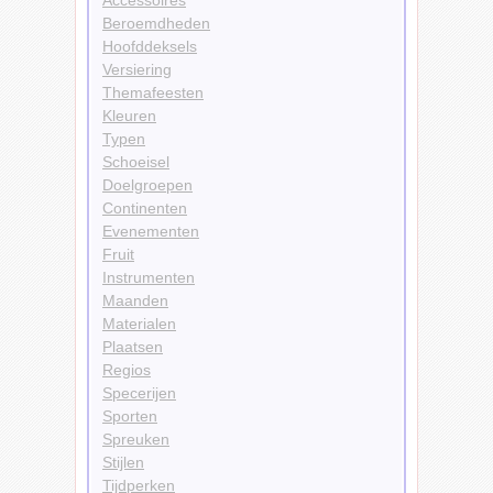
Beroemdheden
Hoofddeksels
Versiering
Themafeesten
Kleuren
Typen
Schoeisel
Doelgroepen
Continenten
Evenementen
Fruit
Instrumenten
Maanden
Materialen
Plaatsen
Regios
Specerijen
Sporten
Spreuken
Stijlen
Tijdperken