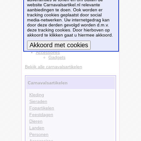
website Carnavalsartikel.nl relevante
Dit carnavalsartikel
Schoenpoetsset -
aanbiedingen te doen. Ook worden er
Schoenenpoets setje in hoesje - 4 delig -
tracking cookies geplaatst door social
voor op reis
is te bestellen bij
Partyshopper.nl
media-netwerken. Uw internetgedrag kan
voor
€ 5,75
.
door deze derden gevolgd worden d.m.v.
deze tracking cookies. Door hierboven op
Bestellen
akkoord te klikken gaat u hiermee akkoord.
Kleding
Accessoires
Meer informatie
Gadgets
Bekijk alle carnavalsartikelen
Carnavalsartikelen
Kleding
Sieraden
Fopartikelen
Feestdagen
Dieren
Landen
Personen
Accessoires