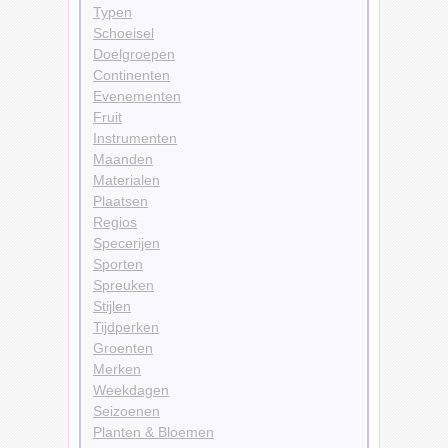
Typen
Schoeisel
Doelgroepen
Continenten
Evenementen
Fruit
Instrumenten
Maanden
Materialen
Plaatsen
Regios
Specerijen
Sporten
Spreuken
Stijlen
Tijdperken
Groenten
Merken
Weekdagen
Seizoenen
Planten & Bloemen