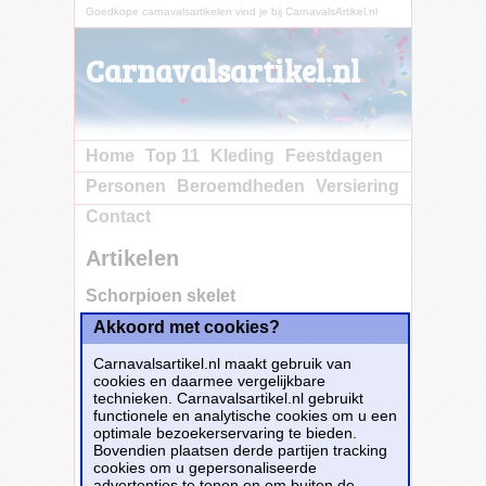
Goedkope carnavalsartikelen vind je bij CarnavalsArtikel.nl
Carnavalsartikel.nl
Home
Top 11
Kleding
Feestdagen
Personen
Beroemdheden
Versiering
Contact
Artikelen
Schorpioen skelet
Akkoord met cookies?
Koop nu bij e-
Carnavalskleding.nl voor slechts€ 8.25!
Carnavalsartikel.nl maakt gebruik van
Dit carnavalsartikel
Schorpioen skelet
is te
cookies en daarmee vergelijkbare
bestellen bij
E-Carnavalskleding.nl
voor
€
technieken. Carnavalsartikel.nl gebruikt
8,25
.
functionele en analytische cookies om u een
optimale bezoekerservaring te bieden.
Bovendien plaatsen derde partijen tracking
Bestellen
cookies om u gepersonaliseerde
advertenties te tonen en om buiten de