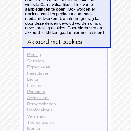
website Carnavalsartikel.nl relevante
Dieren
aanbiedingen te doen. Ook worden er
Schorpioenen
tracking cookies geplaatst door social
Personen
media-netwerken. Uw internetgedrag kan
Skelet
door deze derden gevolgd worden d.m.v.
deze tracking cookies. Door hierboven op
Bekijk alle carnavalsartikelen
akkoord te klikken gaat u hiermee akkoord.
Carnavalsartikelen
Meer informatie
Kleding
Sieraden
Fopartikelen
Feestdagen
Dieren
Landen
Personen
Accessoires
Beroemdheden
Hoofddeksels
Versiering
Themafeesten
Kleuren