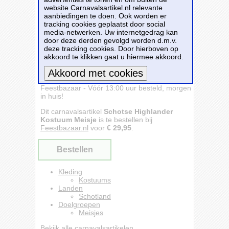
website Carnavalsartikel.nl relevante
aanbiedingen te doen. Ook worden er
tracking cookies geplaatst door social
media-netwerken. Uw internetgedrag kan
door deze derden gevolgd worden d.m.v.
deze tracking cookies. Door hierboven op
akkoord te klikken gaat u hiermee akkoord.
Schotse Highlander Kostuum Meisje -
Feestbazaar - Vóór 13:00 uur besteld, morgen
Meer informatie
in huis!
Dit carnavalsartikel
Schotse Highlander
Kostuum Meisje
is te bestellen bij
Feestbazaar.nl
voor
€ 29,95
.
Bestellen
Kleding
Kostuums
Landen
Schotland
Doelgroepen
Meisjes
Bekijk alle carnavalsartikelen