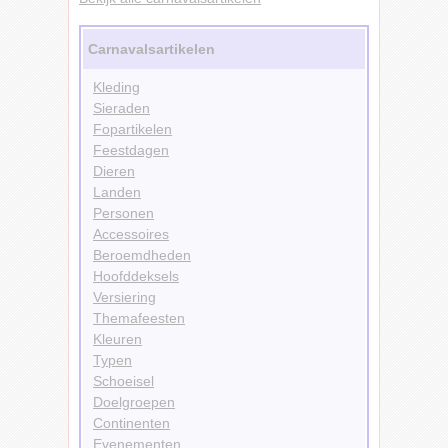
Carnavalsartikelen
Kleding
Sieraden
Fopartikelen
Feestdagen
Dieren
Landen
Personen
Accessoires
Beroemdheden
Hoofddeksels
Versiering
Themafeesten
Kleuren
Typen
Schoeisel
Doelgroepen
Continenten
Evenementen