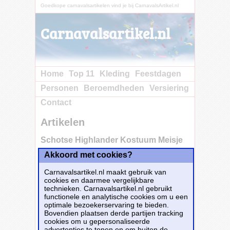
Goedkope carnavalsartikelen vind je bij CarnavalsArtikel.nl
Carnavalsartikel.nl
Home
Top 11
Kleding
Feestdagen
Personen
Beroemdheden
Versiering
Contact
Artikelen
Schotse Highlander Kostuum Meisje
Akkoord met cookies?
Carnavalsartikel.nl maakt gebruik van
cookies en daarmee vergelijkbare
technieken. Carnavalsartikel.nl gebruikt
functionele en analytische cookies om u een
optimale bezoekerservaring te bieden.
Bovendien plaatsen derde partijen tracking
cookies om u gepersonaliseerde
advertenties te tonen en om buiten de