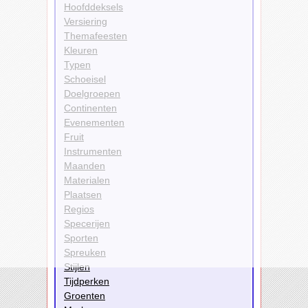
Hoofddeksels
Versiering
Themafeesten
Kleuren
Typen
Schoeisel
Doelgroepen
Continenten
Evenementen
Fruit
Instrumenten
Maanden
Materialen
Plaatsen
Regios
Specerijen
Sporten
Spreuken
Stijlen
Tijdperken
Groenten