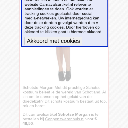
website Carnavalsartikel.nl relevante
aanbiedingen te doen. Ook worden er
tracking cookies geplaatst door social
media-netwerken. Uw internetgedrag kan
door deze derden gevolgd worden d.m.v.
deze tracking cookies. Door hierboven op
akkoord te klikken gaat u hiermee akkoord.
Meer informatie
Schotste Morgan Met dit prachtige Schotse
kostuum beleef je de wereld van Schotland. Al
zin om te dansen op het geluid van de
doedelzak? Dit schots kostuum bestaat uit top,
rok en baret.
Dit carnavalsartikel
Schotse Morgan
is te
bestellen bij
Coppenswarenhuis.nl
voor
€
48,50
.