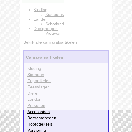
Kleding
Kostuums
Landen
Schotland
Doelgroepen
Vrouwen
Bekijk alle carnavalsartikelen
Carnavalsartikelen
Kleding
Sieraden
Fopartikelen
Feestdagen
Dieren
Landen
Personen
Accessoires
Beroemdheden
Hoofddeksels
Versiering