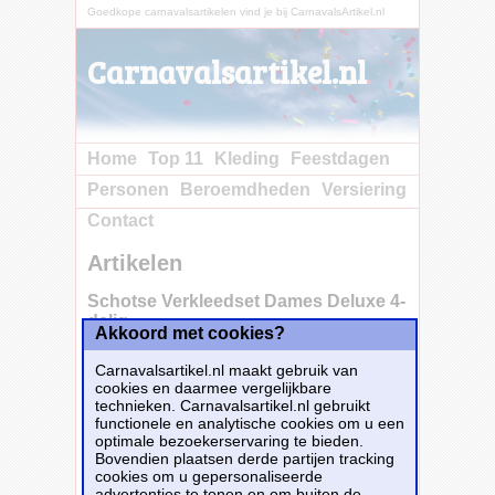
Goedkope carnavalsartikelen vind je bij CarnavalsArtikel.nl
Carnavalsartikel.nl
Home
Top 11
Kleding
Feestdagen
Personen
Beroemdheden
Versiering
Contact
Artikelen
Schotse Verkleedset Dames Deluxe 4-
delig
Akkoord met cookies?
Carnavalsartikel.nl maakt gebruik van
cookies en daarmee vergelijkbare
technieken. Carnavalsartikel.nl gebruikt
functionele en analytische cookies om u een
optimale bezoekerservaring te bieden.
Bovendien plaatsen derde partijen tracking
cookies om u gepersonaliseerde
advertenties te tonen en om buiten de