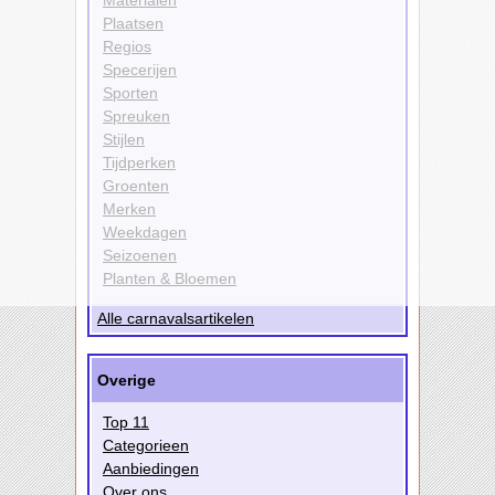
Plaatsen
Regios
Specerijen
Sporten
Spreuken
Stijlen
Tijdperken
Groenten
Merken
Weekdagen
Seizoenen
Planten & Bloemen
Alle carnavalsartikelen
Overige
Top 11
Categorieen
Aanbiedingen
Over ons