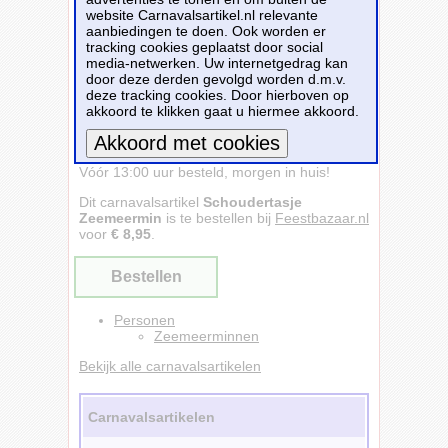
website Carnavalsartikel.nl relevante
aanbiedingen te doen. Ook worden er
tracking cookies geplaatst door social
media-netwerken. Uw internetgedrag kan
door deze derden gevolgd worden d.m.v.
deze tracking cookies. Door hierboven op
akkoord te klikken gaat u hiermee akkoord.
Schoudertasje Zeemeermin - Feestbazaar -
Vóór 13:00 uur besteld, morgen in huis!
Meer informatie
Dit carnavalsartikel
Schoudertasje
Zeemeermin
is te bestellen bij
Feestbazaar.nl
voor
€ 8,95
.
Bestellen
Personen
Zeemeerminnen
Bekijk alle carnavalsartikelen
Carnavalsartikelen