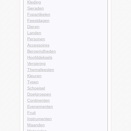
Kleding
Sieraden
Fopartikelen
Feestdagen
Dieren
Landen
Personen
Accessoires
Beroemdheden
Hoofddeksels
Versiering
Themafeesten
Kleuren
Typen
Schoeisel
Doelgroepen
Continenten
Evenementen
Fruit
Instrumenten
Maanden
Materialen