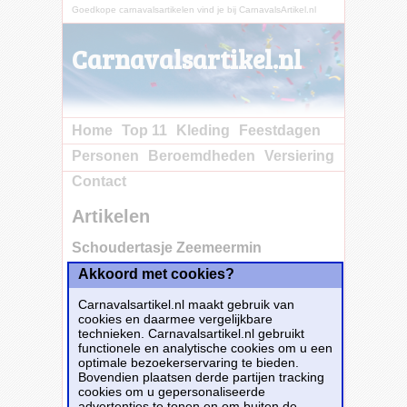
Goedkope carnavalsartikelen vind je bij CarnavalsArtikel.nl
Carnavalsartikel.nl
Home
Top 11
Kleding
Feestdagen
Personen
Beroemdheden
Versiering
Contact
Artikelen
Schoudertasje Zeemeermin
Akkoord met cookies?
Carnavalsartikel.nl maakt gebruik van
cookies en daarmee vergelijkbare
technieken. Carnavalsartikel.nl gebruikt
functionele en analytische cookies om u een
optimale bezoekerservaring te bieden.
Bovendien plaatsen derde partijen tracking
cookies om u gepersonaliseerde
advertenties te tonen en om buiten de