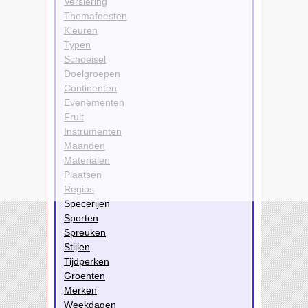
Versiering
Themafeesten
Kleuren
Typen
Schoeisel
Doelgroepen
Continenten
Evenementen
Fruit
Instrumenten
Maanden
Materialen
Plaatsen
Regios
Specerijen
Sporten
Spreuken
Stijlen
Tijdperken
Groenten
Merken
Weekdagen