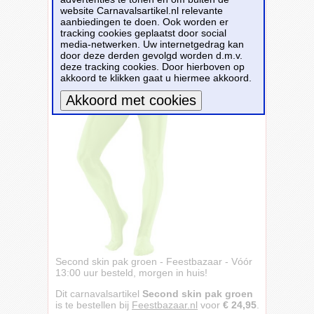
website Carnavalsartikel.nl relevante
aanbiedingen te doen. Ook worden er
tracking cookies geplaatst door social
media-netwerken. Uw internetgedrag kan
door deze derden gevolgd worden d.m.v.
deze tracking cookies. Door hierboven op
akkoord te klikken gaat u hiermee akkoord.
Meer informatie
Second skin pak groen - Feestbazaar - Vóór
13:00 uur besteld, morgen in huis!
Dit carnavalsartikel
Second skin pak groen
is te bestellen bij
Feestbazaar.nl
voor
€ 24,95
.