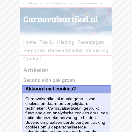
Goedkope carnavalsartikelen vind je bij CarnavalsArtikel.nl
Carnavalsartikel.nl
Home
Top 11
Kleding
Feestdagen
Personen
Beroemdheden
Versiering
Contact
Artikelen
Second skin pak groen
Akkoord met cookies?
Carnavalsartikel.nl maakt gebruik van
cookies en daarmee vergelijkbare
technieken. Carnavalsartikel.nl gebruikt
functionele en analytische cookies om u een
optimale bezoekerservaring te bieden.
Bovendien plaatsen derde partijen tracking
cookies om u gepersonaliseerde
advertenties te tonen en om buiten de