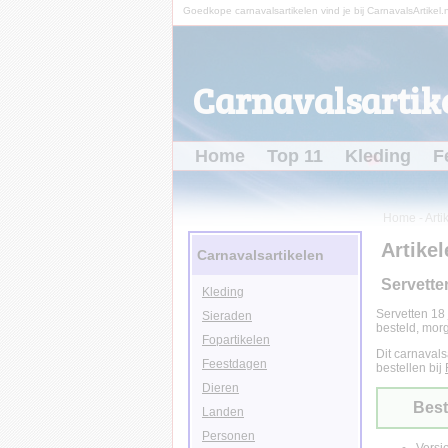
Goedkope carnavalsartikelen vind je bij CarnavalsArtikel.n
Carnavalsartike
Home
Top 11
Kleding
F
Home
-
Arti
Artikel
Carnavalsartikelen
Servette
Kleding
Servetten 18 
Sieraden
besteld, morg
Fopartikelen
Dit carnavals
Feestdagen
bestellen bij
Dieren
Best
Landen
Personen