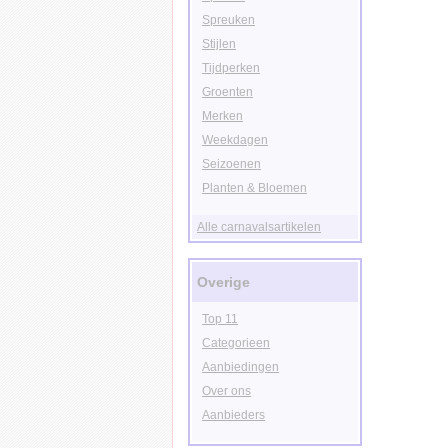
Spreuken
Stijlen
Tijdperken
Groenten
Merken
Weekdagen
Seizoenen
Planten & Bloemen
Alle carnavalsartikelen
Overige
Top 11
Categorieen
Aanbiedingen
Over ons
Aanbieders