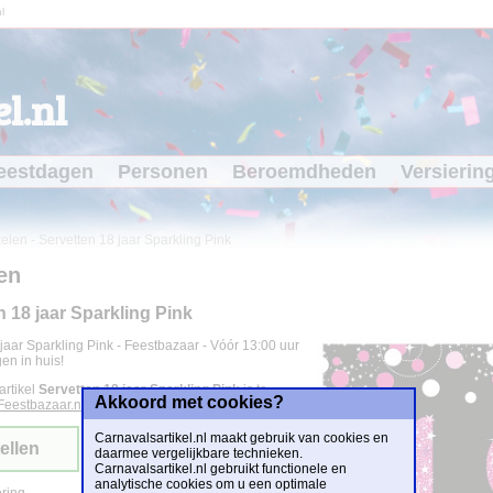
l
l.nl
eestdagen
Personen
Beroemdheden
Versierin
kelen
-
Servetten 18 jaar Sparkling Pink
en
n 18 jaar Sparkling Pink
jaar Sparkling Pink - Feestbazaar - Vóór 13:00 uur
en in huis!
artikel
Servetten 18 jaar Sparkling Pink
is te
Akkoord met cookies?
Feestbazaar.nl
voor
€ 2,95
.
Carnavalsartikel.nl maakt gebruik van cookies en
ellen
daarmee vergelijkbare technieken.
Carnavalsartikel.nl gebruikt functionele en
analytische cookies om u een optimale