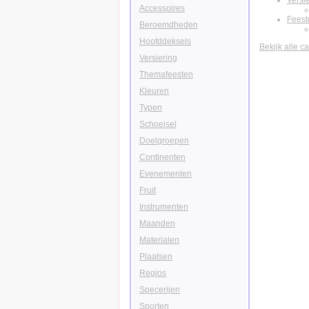
Versi
Accessoires
Fees
Beroemdheden
Hoofddeksels
Bekijk alle c
Versiering
Themafeesten
Kleuren
Typen
Schoeisel
Doelgroepen
Continenten
Evenementen
Fruit
Instrumenten
Maanden
Materialen
Plaatsen
Regios
Specerijen
Sporten