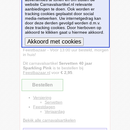
website Carnavalsartikel.nl relevante
aanbiedingen te doen. Ook worden er
tracking cookies geplaatst door social
media-netwerken. Uw internetgedrag kan
door deze derden gevolgd worden d.m.v.
deze tracking cookies. Door hierboven op
akkoord te klikken gaat u hiermee akkoord.
Servetten 40 jaar Sparkling Pink -
Feestbazaar - Vóór 13:00 uur besteld, morgen
Meer informatie
in huis!
Dit carnavalsartikel
Servetten 40 jaar
Sparkling Pink
is te bestellen bij
Feestbazaar.nl
voor
€ 2,95
.
Bestellen
Versiering
Servetten
Feestdagen
Verjaardag
Bekijk alle carnavalsartikelen