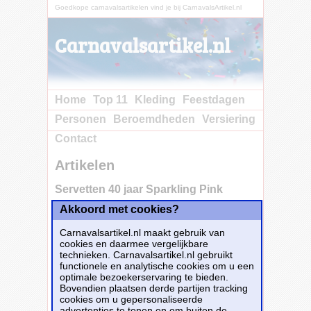
Goedkope carnavalsartikelen vind je bij CarnavalsArtikel.nl
Carnavalsartikel.nl
Home
Top 11
Kleding
Feestdagen
Personen
Beroemdheden
Versiering
Contact
Artikelen
Servetten 40 jaar Sparkling Pink
Akkoord met cookies?
Carnavalsartikel.nl maakt gebruik van
cookies en daarmee vergelijkbare
technieken. Carnavalsartikel.nl gebruikt
functionele en analytische cookies om u een
optimale bezoekerservaring te bieden.
Bovendien plaatsen derde partijen tracking
cookies om u gepersonaliseerde
advertenties te tonen en om buiten de