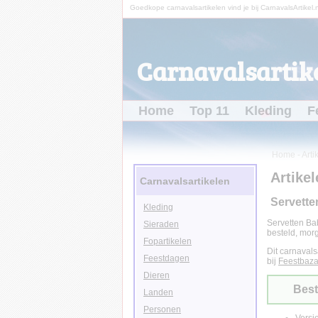
Goedkope carnavalsartikelen vind je bij CarnavalsArtikel.n
Carnavalsartike
Home
Top 11
Kleding
F
Home
-
Arti
Artikel
Carnavalsartikelen
Servette
Kleding
Servetten Bab
Sieraden
besteld, morg
Fopartikelen
Dit carnavals
Feestdagen
bij
Feestbaza
Dieren
Best
Landen
Personen