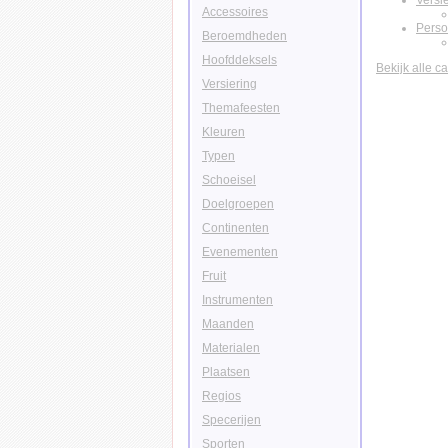
Versi
Accessoires
Pers
Beroemdheden
Hoofddeksels
Bekijk alle c
Versiering
Themafeesten
Kleuren
Typen
Schoeisel
Doelgroepen
Continenten
Evenementen
Fruit
Instrumenten
Maanden
Materialen
Plaatsen
Regios
Specerijen
Sporten