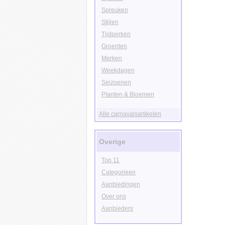
Spreuken
Stijlen
Tijdperken
Groenten
Merken
Weekdagen
Seizoenen
Planten & Bloemen
Alle carnavalsartikelen
Overige
Top 11
Categorieen
Aanbiedingen
Over ons
Aanbieders