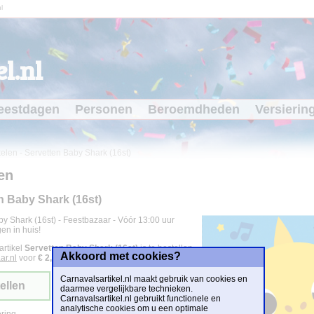
l
l.nl
eestdagen
Personen
Beroemdheden
Versierin
kelen
-
Servetten Baby Shark (16st)
en
n Baby Shark (16st)
y Shark (16st) - Feestbazaar - Vóór 13:00 uur
en in huis!
artikel
Servetten Baby Shark (16st)
is te bestellen
Akkoord met cookies?
ar.nl
voor
€ 2,95
.
Carnavalsartikel.nl maakt gebruik van cookies en
ellen
daarmee vergelijkbare technieken.
Carnavalsartikel.nl gebruikt functionele en
analytische cookies om u een optimale