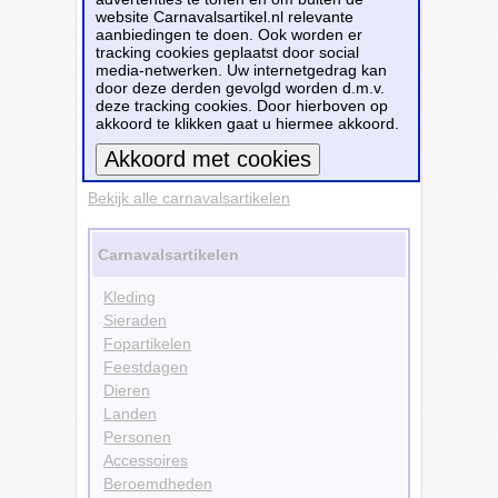
website Carnavalsartikel.nl relevante
Bestellen
aanbiedingen te doen. Ook worden er
tracking cookies geplaatst door social
media-netwerken. Uw internetgedrag kan
Versiering
door deze derden gevolgd worden d.m.v.
Servetten
deze tracking cookies. Door hierboven op
Feestdagen
akkoord te klikken gaat u hiermee akkoord.
Babyshower
Kleuren
Blauw
Meer informatie
Bekijk alle carnavalsartikelen
Carnavalsartikelen
Kleding
Sieraden
Fopartikelen
Feestdagen
Dieren
Landen
Personen
Accessoires
Beroemdheden