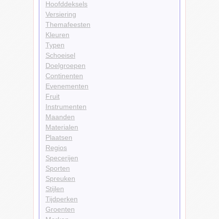
Hoofddeksels
Versiering
Themafeesten
Kleuren
Typen
Schoeisel
Doelgroepen
Continenten
Evenementen
Fruit
Instrumenten
Maanden
Materialen
Plaatsen
Regios
Specerijen
Sporten
Spreuken
Stijlen
Tijdperken
Groenten