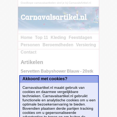
Goedkope carnavalsartikelen vind je bij CarnavalsArtikel.nl
Carnavalsartikel.nl
Home
Top 11
Kleding
Feestdagen
Personen
Beroemdheden
Versiering
Contact
Artikelen
Servetten Babyshower Blauw - 20stk
Akkoord met cookies?
<p>Leuke Blauwe Babyshower servetten,
Carnavalsartikel.nl maakt gebruik van
verpakt per 20 stuks met een afmeting van
cookies en daarmee vergelijkbare
een 25x25cm. Maak het feestje compleet met
technieken. Carnavalsartikel.nl gebruikt
de andere artikelen uit deze lijn.</p>
functionele en analytische cookies om u een
Dit carnavalsartikel
Servetten Babyshower
optimale bezoekerservaring te bieden.
Blauw - 20stk
is te bestellen bij
Feestwinkel.nl
Bovendien plaatsen derde partijen tracking
voor
€ 2,80
.
cookies om u gepersonaliseerde
advertenties te tonen en om buiten de