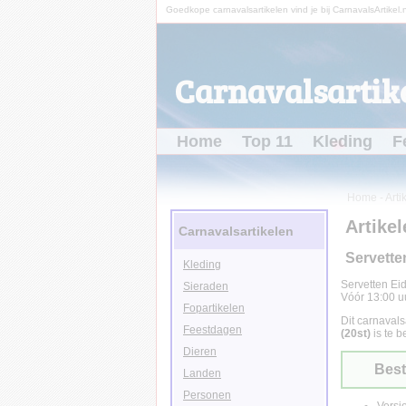
Goedkope carnavalsartikelen vind je bij CarnavalsArtikel.n
Carnavalsartike
Home
Top 11
Kleding
F
Home
-
Arti
Artikel
Carnavalsartikelen
Servette
Kleding
Servetten Ei
Sieraden
Vóór 13:00 uu
Fopartikelen
Dit carnavals
Feestdagen
(20st)
is te b
Dieren
Best
Landen
Personen