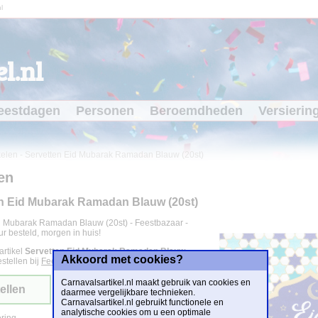
l
l.nl
eestdagen
Personen
Beroemdheden
Versierin
kelen
-
Servetten Eid Mubarak Ramadan Blauw (20st)
en
n Eid Mubarak Ramadan Blauw (20st)
d Mubarak Ramadan Blauw (20st) - Feestbazaar -
r besteld, morgen in huis!
artikel
Servetten Eid Mubarak Ramadan Blauw
Akkoord met cookies?
estellen bij
Feestbazaar.nl
voor
€ 2,95
.
Carnavalsartikel.nl maakt gebruik van cookies en
ellen
daarmee vergelijkbare technieken.
Carnavalsartikel.nl gebruikt functionele en
analytische cookies om u een optimale