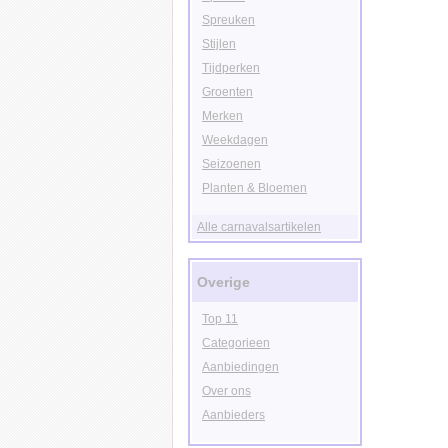
Spreuken
Stijlen
Tijdperken
Groenten
Merken
Weekdagen
Seizoenen
Planten & Bloemen
Alle carnavalsartikelen
Overige
Top 11
Categorieen
Aanbiedingen
Over ons
Aanbieders