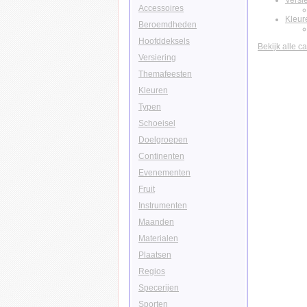
Versi
Accessoires
Kleur
Beroemdheden
Hoofddeksels
Bekijk alle c
Versiering
Themafeesten
Kleuren
Typen
Schoeisel
Doelgroepen
Continenten
Evenementen
Fruit
Instrumenten
Maanden
Materialen
Plaatsen
Regios
Specerijen
Sporten