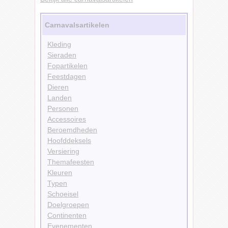
Carnavalsartikelen
Kleding
Sieraden
Fopartikelen
Feestdagen
Dieren
Landen
Personen
Accessoires
Beroemdheden
Hoofddeksels
Versiering
Themafeesten
Kleuren
Typen
Schoeisel
Doelgroepen
Continenten
Evenementen