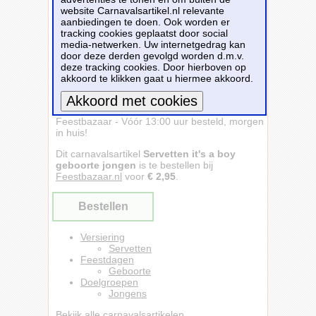
website Carnavalsartikel.nl relevante
aanbiedingen te doen. Ook worden er
tracking cookies geplaatst door social
media-netwerken. Uw internetgedrag kan
door deze derden gevolgd worden d.m.v.
deze tracking cookies. Door hierboven op
akkoord te klikken gaat u hiermee akkoord.
Servetten it's a boy geboorte jongen -
Feestbazaar - Vóór 13:00 uur besteld, morgen
Meer informatie
in huis!
Dit carnavalsartikel
Servetten it's a boy
geboorte jongen
is te bestellen bij
Feestbazaar.nl
voor
€ 2,95
.
Bestellen
Versiering
Servetten
Feestdagen
Geboorte
Doelgroepen
Jongens
Bekijk alle carnavalsartikelen