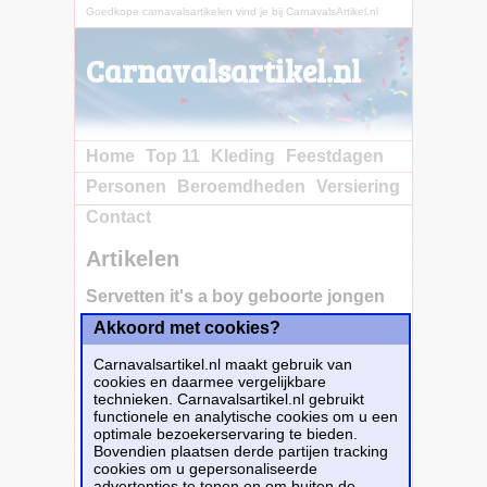
Goedkope carnavalsartikelen vind je bij CarnavalsArtikel.nl
Carnavalsartikel.nl
Home
Top 11
Kleding
Feestdagen
Personen
Beroemdheden
Versiering
Contact
Artikelen
Servetten it's a boy geboorte jongen
Akkoord met cookies?
Carnavalsartikel.nl maakt gebruik van
cookies en daarmee vergelijkbare
technieken. Carnavalsartikel.nl gebruikt
functionele en analytische cookies om u een
optimale bezoekerservaring te bieden.
Bovendien plaatsen derde partijen tracking
cookies om u gepersonaliseerde
advertenties te tonen en om buiten de