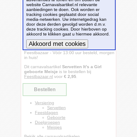
website Carnavalsartikel.nl relevante
aanbiedingen te doen. Ook worden er
tracking cookies geplaatst door social
media-netwerken. Uw internetgedrag kan
door deze derden gevolgd worden d.m.v.
deze tracking cookies. Door hierboven op
akkoord te klikken gaat u hiermee akkoord.
Servetten It's a Girl geboorte Meisje -
Feestbazaar - Vóór 13:00 uur besteld, morgen
Meer informatie
in huis!
Dit carnavalsartikel
Servetten It's a Girl
geboorte Meisje
is te bestellen bij
Feestbazaar.nl
voor
€ 2,95
.
Bestellen
Versiering
Servetten
Feestdagen
Geboorte
Doelgroepen
Meisjes
Bekijk alle carnavalsartikelen