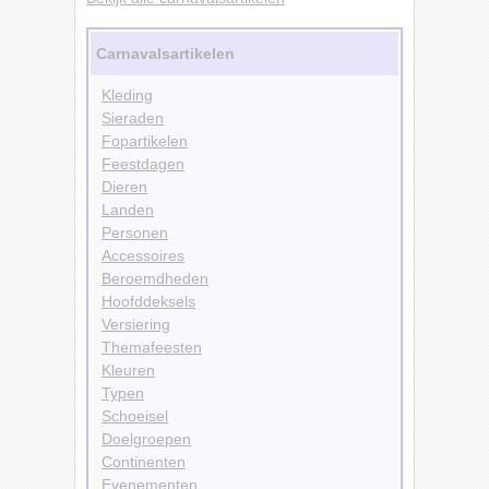
Carnavalsartikelen
Kleding
Sieraden
Fopartikelen
Feestdagen
Dieren
Landen
Personen
Accessoires
Beroemdheden
Hoofddeksels
Versiering
Themafeesten
Kleuren
Typen
Schoeisel
Doelgroepen
Continenten
Evenementen