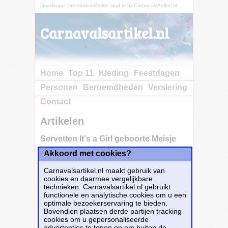
Goedkope carnavalsartikelen vind je bij CarnavalsArtikel.nl
Carnavalsartikel.nl
Home
Top 11
Kleding
Feestdagen
Personen
Beroemdheden
Versiering
Contact
Artikelen
Servetten It's a Girl geboorte Meisje
Akkoord met cookies?
Carnavalsartikel.nl maakt gebruik van
cookies en daarmee vergelijkbare
technieken. Carnavalsartikel.nl gebruikt
functionele en analytische cookies om u een
optimale bezoekerservaring te bieden.
Bovendien plaatsen derde partijen tracking
cookies om u gepersonaliseerde
advertenties te tonen en om buiten de