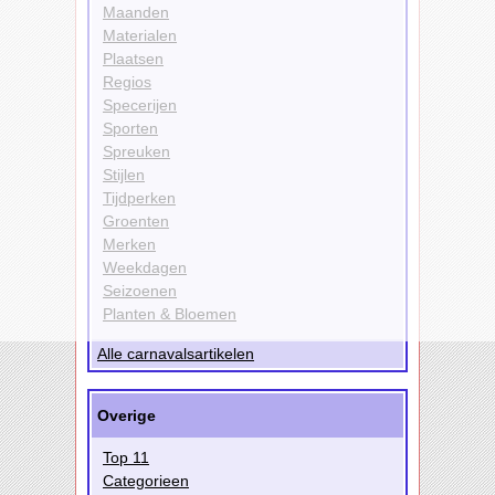
Maanden
Materialen
Plaatsen
Regios
Specerijen
Sporten
Spreuken
Stijlen
Tijdperken
Groenten
Merken
Weekdagen
Seizoenen
Planten & Bloemen
Alle carnavalsartikelen
Overige
Top 11
Categorieen