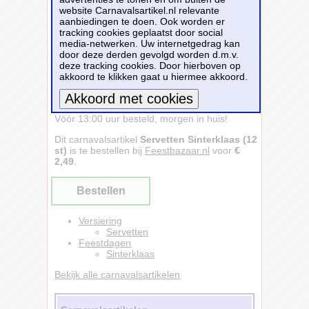
website Carnavalsartikel.nl relevante
aanbiedingen te doen. Ook worden er
tracking cookies geplaatst door social
media-netwerken. Uw internetgedrag kan
door deze derden gevolgd worden d.m.v.
deze tracking cookies. Door hierboven op
akkoord te klikken gaat u hiermee akkoord.
Servetten Sinterklaas (12 st) - Feestbazaar -
Vóór 13:00 uur besteld, morgen in huis!
Meer informatie
Dit carnavalsartikel
Servetten Sinterklaas (12
st)
is te bestellen bij
Feestbazaar.nl
voor
€
2,49
.
Bestellen
Versiering
Servetten
Feestdagen
Sinterklaas
Bekijk alle carnavalsartikelen