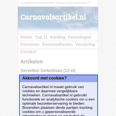
Goedkope carnavalsartikelen vind je bij CarnavalsArtikel.nl
Carnavalsartikel.nl
Home
Top 11
Kleding
Feestdagen
Personen
Beroemdheden
Versiering
Contact
Artikelen
Servetten Sinterklaas (12 st)
Akkoord met cookies?
Carnavalsartikel.nl maakt gebruik van
cookies en daarmee vergelijkbare
technieken. Carnavalsartikel.nl gebruikt
functionele en analytische cookies om u een
optimale bezoekerservaring te bieden.
Bovendien plaatsen derde partijen tracking
cookies om u gepersonaliseerde
advertenties te tonen en om buiten de