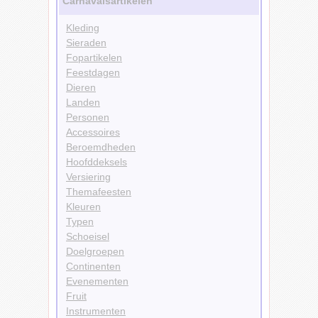
Carnavalsartikelen
Kleding
Sieraden
Fopartikelen
Feestdagen
Dieren
Landen
Personen
Accessoires
Beroemdheden
Hoofddeksels
Versiering
Themafeesten
Kleuren
Typen
Schoeisel
Doelgroepen
Continenten
Evenementen
Fruit
Instrumenten