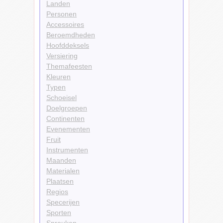
Landen
Personen
Accessoires
Beroemdheden
Hoofddeksels
Versiering
Themafeesten
Kleuren
Typen
Schoeisel
Doelgroepen
Continenten
Evenementen
Fruit
Instrumenten
Maanden
Materialen
Plaatsen
Regios
Specerijen
Sporten
Spreuken