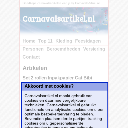
Goedkope carnavalsartikelen vind je bij CarnavalsArtikel.nl
Carnavalsartikel.nl
Home
Top 11
Kleding
Feestdagen
Personen
Beroemdheden
Versiering
Contact
Artikelen
Set 2 rollen Inpakpapier Cat Bibi
Akkoord met cookies?
Carnavalsartikel.nl maakt gebruik van
cookies en daarmee vergelijkbare
technieken. Carnavalsartikel.nl gebruikt
functionele en analytische cookies om u een
optimale bezoekerservaring te bieden.
Bovendien plaatsen derde partijen tracking
cookies om u gepersonaliseerde
advertenties te tonen en om buiten de