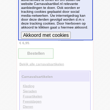
website Carnavalsartikel.nl relevante
aanbiedingen te doen. Ook worden er
tracking cookies geplaatst door social
media-netwerken. Uw internetgedrag kan
door deze derden gevolgd worden d.m.v.
Set 2 rollen Inpakpapier Cat Bibi -
deze tracking cookies. Door hierboven op
Feestbazaar - Vóór 13:00 uur besteld, morgen
akkoord te klikken gaat u hiermee akkoord.
in huis!
Dit carnavalsartikel
Set 2 rollen Inpakpapier
Cat Bibi
is te bestellen bij
Feestbazaar.nl
voor
€ 6,95
.
Meer informatie
Bestellen
Bekijk alle carnavalsartikelen
Carnavalsartikelen
Kleding
Sieraden
Fopartikelen
Feestdagen
Dieren