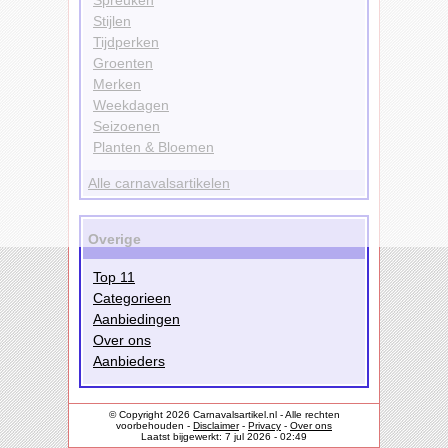
Stijlen
Tijdperken
Groenten
Merken
Weekdagen
Seizoenen
Planten & Bloemen
Alle carnavalsartikelen
Overige
Top 11
Categorieen
Aanbiedingen
Over ons
Aanbieders
© Copyright 2026 Carnavalsartikel.nl - Alle rechten
voorbehouden -
Disclaimer
-
Privacy
-
Over ons
Laatst bijgewerkt: 7 jul 2026 - 02:49