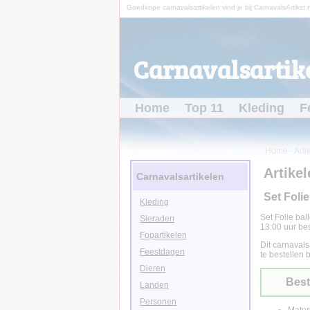
Goedkope carnavalsartikelen vind je bij CarnavalsArtikel.n
Carnavalsartike
Home
Top 11
Kleding
F
Home
-
Arti
Artikel
Carnavalsartikelen
Set Foli
Kleding
Set Folie ba
Sieraden
13:00 uur bes
Fopartikelen
Dit carnavals
Feestdagen
te bestellen b
Dieren
Best
Landen
Personen