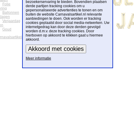
ialen
bezoekerservaring te bieden. Bovendien plaatsen
Folie
derde partijen tracking cookies om u
ering
gepersonaliseerde advertenties te tonen en om
Ballonnen
buiten de website Carnavalsartikel.nl relevante
tdagen
aanbiedingen te doen. Ook worden er tracking
Verjaardag
cookies geplaatst door social media-netwerken. Uw
en
internetgedrag kan door deze derden gevolgd
Goud
worden d.m.v. deze tracking cookies. Door
hierboven op akkoord te klikken gaat u hiermee
arnavalsartikelen
akkoord.
Meer informatie