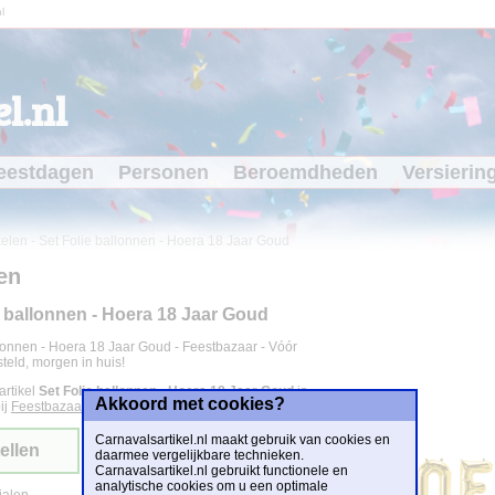
l
l.nl
eestdagen
Personen
Beroemdheden
Versierin
kelen
-
Set Folie ballonnen - Hoera 18 Jaar Goud
en
e ballonnen - Hoera 18 Jaar Goud
llonnen - Hoera 18 Jaar Goud - Feestbazaar - Vóór
teld, morgen in huis!
artikel
Set Folie ballonnen - Hoera 18 Jaar Goud
is
Akkoord met cookies?
ij
Feestbazaar.nl
voor
€ 4,95
.
Carnavalsartikel.nl maakt gebruik van cookies en
ellen
daarmee vergelijkbare technieken.
Carnavalsartikel.nl gebruikt functionele en
analytische cookies om u een optimale