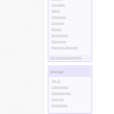
Spreuken
Stijlen
Tijdperken
Groenten
Merken
Weekdagen
Seizoenen
Planten & Bloemen
Alle carnavalsartikelen
Overige
Top 11
Categorieen
Aanbiedingen
Over ons
Aanbieders