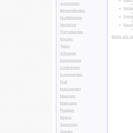
Mater
Accessoires
Versi
Beroemdheden
Fees
Hoofddeksels
Versiering
Kleur
Themafeesten
Bekijk alle c
Kleuren
Typen
Schoeisel
Doelgroepen
Continenten
Evenementen
Fruit
Instrumenten
Maanden
Materialen
Plaatsen
Regios
Specerijen
Sporten