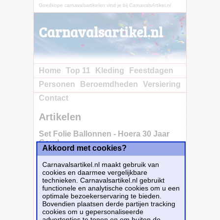
Goedkope carnavalsartikelen vind je bij CarnavalsArtikel.nl
Carnavalsartikel.nl
Home
Top 11
Kleding
Feestdagen
Personen
Beroemdheden
Versiering
Contact
Artikelen
Set Folie Ballonnen - Hoera 30 Jaar
Goud
Akkoord met cookies?
Carnavalsartikel.nl maakt gebruik van
cookies en daarmee vergelijkbare
technieken. Carnavalsartikel.nl gebruikt
functionele en analytische cookies om u een
optimale bezoekerservaring te bieden.
Bovendien plaatsen derde partijen tracking
cookies om u gepersonaliseerde
advertenties te tonen en om buiten de