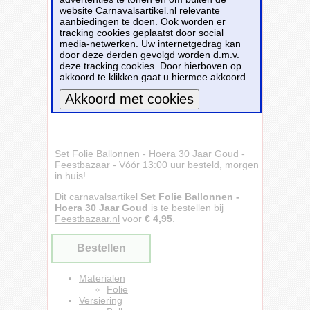
website Carnavalsartikel.nl relevante
aanbiedingen te doen. Ook worden er
tracking cookies geplaatst door social
media-netwerken. Uw internetgedrag kan
door deze derden gevolgd worden d.m.v.
deze tracking cookies. Door hierboven op
akkoord te klikken gaat u hiermee akkoord.
Meer informatie
Set Folie Ballonnen - Hoera 30 Jaar Goud -
Feestbazaar - Vóór 13:00 uur besteld, morgen
in huis!
Dit carnavalsartikel
Set Folie Ballonnen -
Hoera 30 Jaar Goud
is te bestellen bij
Feestbazaar.nl
voor
€ 4,95
.
Bestellen
Materialen
Folie
Versiering