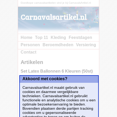
Goedkope carnavalsartikelen vind je bij CarnavalsArtikel.nl
Carnavalsartikel.nl
Home
Top 11
Kleding
Feestdagen
Personen
Beroemdheden
Versiering
Contact
Artikelen
Set Latex Ballonnen 6 Kleuren (50st)
Akkoord met cookies?
Carnavalsartikel.nl maakt gebruik van
cookies en daarmee vergelijkbare
technieken. Carnavalsartikel.nl gebruikt
functionele en analytische cookies om u een
optimale bezoekerservaring te bieden.
Bovendien plaatsen derde partijen tracking
cookies om u gepersonaliseerde
advertenties te tonen en om buiten de