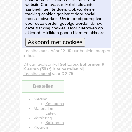
website Carnavalsartikel.nl relevante
aanbiedingen te doen. Ook worden er
tracking cookies geplaatst door social
media-netwerken. Uw internetgedrag kan
door deze derden gevolgd worden d.m.v.
deze tracking cookies. Door hierboven op
akkoord te klikken gaat u hiermee akkoord.
Set Latex Ballonnen 6 Kleuren (50st) -
Feestbazaar - Vóór 13:00 uur besteld, morgen
Meer informatie
in huis!
Dit carnavalsartikel
Set Latex Ballonnen 6
Kleuren (50st)
is te bestellen bij
Feestbazaar.nl
voor
€ 3,75
.
Bestellen
Kleding
Kostuums
Materialen
Latex
Versiering
Ballonnen
Kleuren