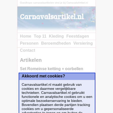
Goedkope carnavalsartikelen vind je bij CarnavalsArtikel.nl
Carnavalsartikel.nl
Home
Top 11
Kleding
Feestdagen
Personen
Beroemdheden
Versiering
Contact
Artikelen
Set Romeinse ketting + oorbellen
Akkoord met cookies?
Carnavalsartikel.nl maakt gebruik van
cookies en daarmee vergelijkbare
technieken. Carnavalsartikel.nl gebruikt
functionele en analytische cookies om u een
optimale bezoekerservaring te bieden.
Bovendien plaatsen derde partijen tracking
cookies om u gepersonaliseerde
advertenties te tonen en om buiten de