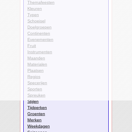
Themafeesten
Kleuren
Typen
Schoeisel
Doelgroepen
Continenten
Evenementen
Fruit
Instrumenten
Maanden
Materialen
Plaatsen
Regios
Specerijen
Sporten
Spreuken
Stijlen
Tijdperken
Groenten
Merken
Weekdagen