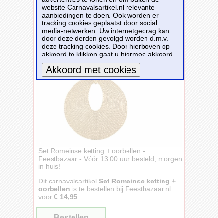
website Carnavalsartikel.nl relevante
aanbiedingen te doen. Ook worden er
tracking cookies geplaatst door social
media-netwerken. Uw internetgedrag kan
door deze derden gevolgd worden d.m.v.
deze tracking cookies. Door hierboven op
akkoord te klikken gaat u hiermee akkoord.
Meer informatie
Set Romeinse ketting + oorbellen -
Feestbazaar - Vóór 13:00 uur besteld, morgen
in huis!
Dit carnavalsartikel
Set Romeinse ketting +
oorbellen
is te bestellen bij
Feestbazaar.nl
voor
€ 14,95
.
Bestellen