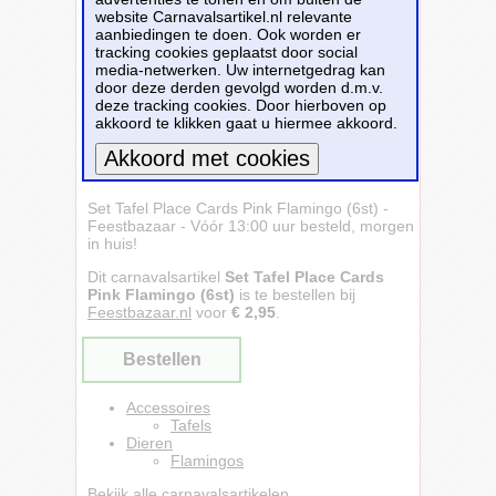
website Carnavalsartikel.nl relevante
aanbiedingen te doen. Ook worden er
tracking cookies geplaatst door social
media-netwerken. Uw internetgedrag kan
door deze derden gevolgd worden d.m.v.
deze tracking cookies. Door hierboven op
akkoord te klikken gaat u hiermee akkoord.
Meer informatie
Set Tafel Place Cards Pink Flamingo (6st) -
Feestbazaar - Vóór 13:00 uur besteld, morgen
in huis!
Dit carnavalsartikel
Set Tafel Place Cards
Pink Flamingo (6st)
is te bestellen bij
Feestbazaar.nl
voor
€ 2,95
.
Bestellen
Accessoires
Tafels
Dieren
Flamingos
Bekijk alle carnavalsartikelen