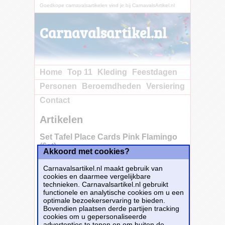
Goedkope carnavalsartikelen vind je bij CarnavalsArtikel.nl
Carnavalsartikel.nl
Home
Top 11
Kleding
Feestdagen
Personen
Beroemdheden
Versiering
Contact
Artikelen
Set Tafel Place Cards Pink Flamingo
(6st)
Akkoord met cookies?
Carnavalsartikel.nl maakt gebruik van
cookies en daarmee vergelijkbare
technieken. Carnavalsartikel.nl gebruikt
functionele en analytische cookies om u een
optimale bezoekerservaring te bieden.
Bovendien plaatsen derde partijen tracking
cookies om u gepersonaliseerde
advertenties te tonen en om buiten de