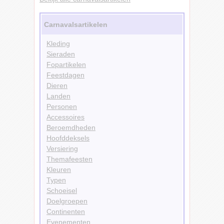
Carnavalsartikelen
Kleding
Sieraden
Fopartikelen
Feestdagen
Dieren
Landen
Personen
Accessoires
Beroemdheden
Hoofddeksels
Versiering
Themafeesten
Kleuren
Typen
Schoeisel
Doelgroepen
Continenten
Evenementen