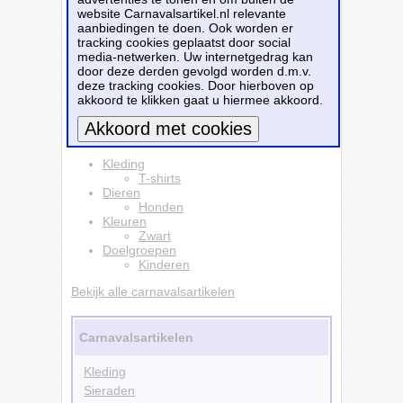
honden liefhebber, bijvoorbeeld uw zoon of
website Carnavalsartikel.nl relevante
dochter. Materiaal: 150 grams, 100% katoen.
aanbiedingen te doen. Ook worden er
tracking cookies geplaatst door social
Dit carnavalsartikel
Shar pei honden t-shirt
media-netwerken. Uw internetgedrag kan
my dog is serious cool zwart voor kinderen
door deze derden gevolgd worden d.m.v.
is te bestellen bij
Partyshopper.nl
voor
€
deze tracking cookies. Door hierboven op
12,99
.
akkoord te klikken gaat u hiermee akkoord.
Bestellen
Meer informatie
Kleding
T-shirts
Dieren
Honden
Kleuren
Zwart
Doelgroepen
Kinderen
Bekijk alle carnavalsartikelen
Carnavalsartikelen
Kleding
Sieraden