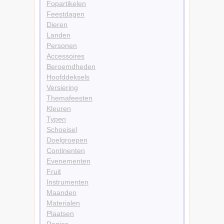
Fopartikelen
Feestdagen
Dieren
Landen
Personen
Accessoires
Beroemdheden
Hoofddeksels
Versiering
Themafeesten
Kleuren
Typen
Schoeisel
Doelgroepen
Continenten
Evenementen
Fruit
Instrumenten
Maanden
Materialen
Plaatsen
Regios