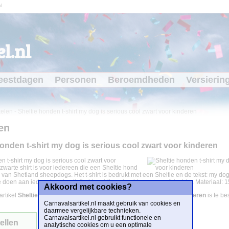
l
l.nl
eestdagen
Personen
Beroemdheden
Versierin
kelen
-
Sheltie honden t-shirt my dog is serious cool zwart voor kinderen
en
honden t-shirt my dog is serious cool zwart voor kinderen
n t-shirt my dog is serious cool zwart voor
 zwarte shirt is voor iedereen die een Sheltie hond
is van Shetland sheepdogs. Het t-shirt is bedrukt met een Sheltie en de tekst: my dog
 doen aan iedere honden liefhebber, bijvoorbeeld uw zoon of dochter. Materiaal: 
Akkoord met cookies?
artikel
Sheltie honden t-shirt my dog is serious cool zwart voor kinderen
is te be
Carnavalsartikel.nl maakt gebruik van cookies en
daarmee vergelijkbare technieken.
Carnavalsartikel.nl gebruikt functionele en
ellen
analytische cookies om u een optimale