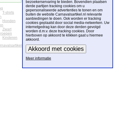
bezoekerservaring te bieden. Bovendien plaatsen
derde partijen tracking cookies om u
ng
gepersonaliseerde advertenties te tonen en om
T-shirts
buiten de website Carnavalsartikel.nl relevante
n
aanbiedingen te doen. Ook worden er tracking
Honden
cookies geplaatst door social media-netwerken. Uw
en
internetgedrag kan door deze derden gevolgd
Zwart
worden d.m.v. deze tracking cookies. Door
groepen
hierboven op akkoord te klikken gaat u hiermee
Kinderen
akkoord.
arnavalsartikelen
Meer informatie