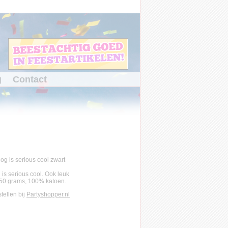
g
Contact
 is serious cool. Ook leuk
150 grams, 100% katoen.
stellen bij
Partyshopper.nl