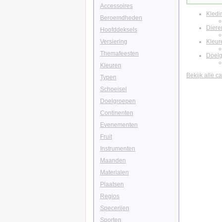
Accessoires
Kledi
Beroemdheden
Diere
Hoofddeksels
Versiering
Kleur
Themafeesten
Doel
Kleuren
Bekijk alle c
Typen
Schoeisel
Doelgroepen
Continenten
Evenementen
Fruit
Instrumenten
Maanden
Materialen
Plaatsen
Regios
Specerijen
Sporten