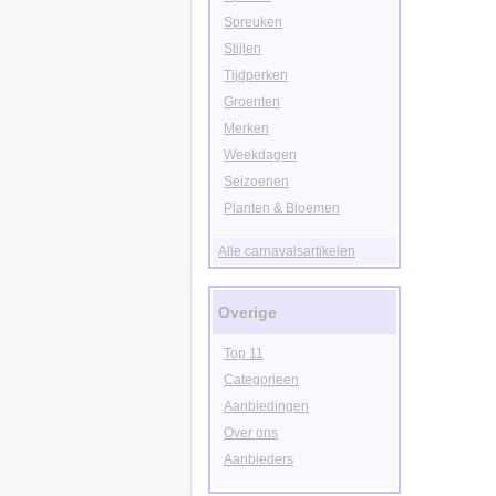
Spreuken
Stijlen
Tijdperken
Groenten
Merken
Weekdagen
Seizoenen
Planten & Bloemen
Alle carnavalsartikelen
Overige
Top 11
Categorieen
Aanbiedingen
Over ons
Aanbieders