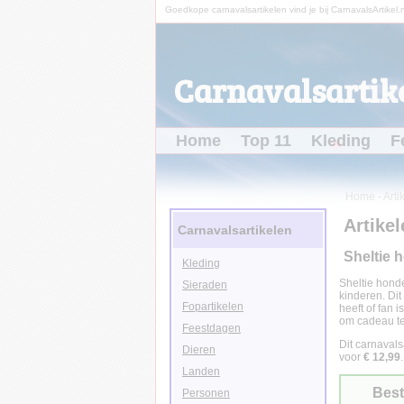
Goedkope carnavalsartikelen vind je bij CarnavalsArtikel.n
Carnavalsartike
Home
Top 11
Kleding
F
Home
-
Arti
Artikel
Carnavalsartikelen
Sheltie 
Kleding
Sheltie honde
Sieraden
kinderen. Dit
Fopartikelen
heeft of fan 
om cadeau te
Feestdagen
Dit carnavals
Dieren
voor
€ 12,99
.
Landen
Best
Personen