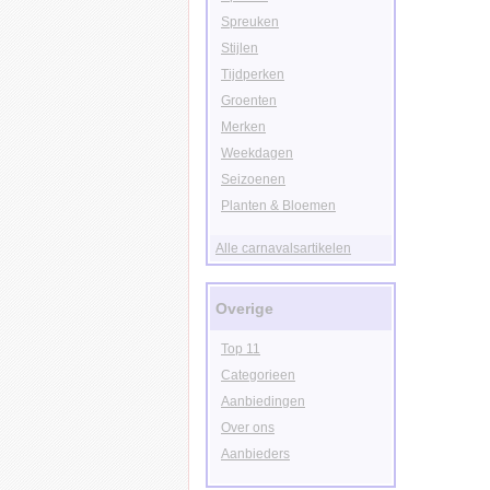
Spreuken
Stijlen
Tijdperken
Groenten
Merken
Weekdagen
Seizoenen
Planten & Bloemen
Alle carnavalsartikelen
Overige
Top 11
Categorieen
Aanbiedingen
Over ons
Aanbieders