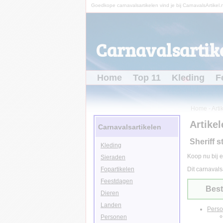
Goedkope carnavalsartikelen vind je bij CarnavalsArtikel.n
Carnavalsartike
Home
Top 11
Kleding
F
Home
-
Arti
Artikel
Carnavalsartikelen
Sheriff s
Kleding
Koop nu bij e
Sieraden
Fopartikelen
Dit carnavals
Feestdagen
Best
Dieren
Landen
Pers
Personen