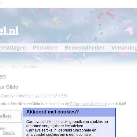
l
l.nl
eestdagen
Personen
Beroemdheden
Versierin
kelen
-
Sheriff ster Gildo
en
ter Gildo
-Carnavalskleding.nl voor slechts€ 0.65!
artikel
Sheriff ster Gildo
is te bestellen bij
E-Carnavalskleding.nl
voor
€ 0,65
.
Akkoord met cookies?
ellen
Carnavalsartikel.nl maakt gebruik van cookies en
daarmee vergelijkbare technieken.
onen
Carnavalsartikel.nl gebruikt functionele en
Sheriffs
analytische cookies om u een optimale