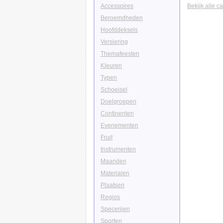
Accessoires
Bekijk alle c
Beroemdheden
Hoofddeksels
Versiering
Themafeesten
Kleuren
Typen
Schoeisel
Doelgroepen
Continenten
Evenementen
Fruit
Instrumenten
Maanden
Materialen
Plaatsen
Regios
Specerijen
Sporten