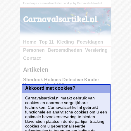
Goedkope carnavalsartikelen vind je bij CarnavalsArtikel.nl
Carnavalsartikel.nl
Home
Top 11
Kleding
Feestdagen
Personen
Beroemdheden
Versiering
Contact
Artikelen
Sherlock Holmes Detective Kinder
Kostuum Maat 116
Akkoord met cookies?
Carnavalsartikel.nl maakt gebruik van
cookies en daarmee vergelijkbare
technieken. Carnavalsartikel.nl gebruikt
functionele en analytische cookies om u een
optimale bezoekerservaring te bieden.
Bovendien plaatsen derde partijen tracking
cookies om u gepersonaliseerde
advertenties te tonen en om buiten de