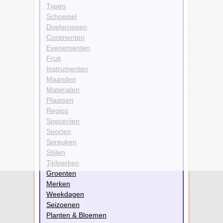
Typen
Schoeisel
Doelgroepen
Continenten
Evenementen
Fruit
Instrumenten
Maanden
Materialen
Plaatsen
Regios
Specerijen
Sporten
Spreuken
Stijlen
Tijdperken
Groenten
Merken
Weekdagen
Seizoenen
Planten & Bloemen