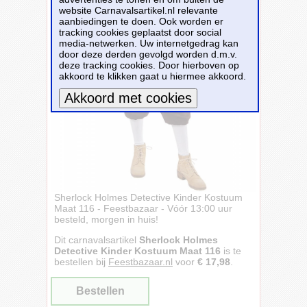
website Carnavalsartikel.nl relevante
aanbiedingen te doen. Ook worden er
tracking cookies geplaatst door social
media-netwerken. Uw internetgedrag kan
door deze derden gevolgd worden d.m.v.
deze tracking cookies. Door hierboven op
akkoord te klikken gaat u hiermee akkoord.
Meer informatie
Sherlock Holmes Detective Kinder Kostuum
Maat 116 - Feestbazaar - Vóór 13:00 uur
besteld, morgen in huis!
Dit carnavalsartikel
Sherlock Holmes
Detective Kinder Kostuum Maat 116
is te
bestellen bij
Feestbazaar.nl
voor
€ 17,98
.
Bestellen