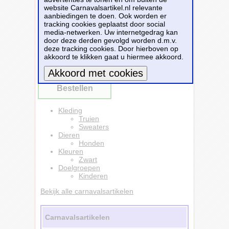
serious cool. Ook leuk om cadeau te doen aan
website Carnavalsartikel.nl relevante
iedere honden liefhebber, bijvoorbeeld uw
aanbiedingen te doen. Ook worden er
zoon of dochter. Deze zwarte trui is van 80%
tracking cookies geplaatst door social
katoen en 20% polyester (260 grams).
media-netwerken. Uw internetgedrag kan
door deze derden gevolgd worden d.m.v.
Dit carnavalsartikel
Shiba inu honden trui /
deze tracking cookies. Door hierboven op
sweater my dog is serious cool zwart voor
akkoord te klikken gaat u hiermee akkoord.
kinderen
is te bestellen bij
Partyshopper.nl
voor
€ 19,49
.
Bestellen
Meer informatie
Kleding
Truien
Sweaters
Dieren
Honden
Kleuren
Zwart
Doelgroepen
Kinderen
Bekijk alle carnavalsartikelen
Carnavalsartikelen