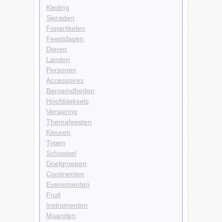
Kleding
Sieraden
Fopartikelen
Feestdagen
Dieren
Landen
Personen
Accessoires
Beroemdheden
Hoofddeksels
Versiering
Themafeesten
Kleuren
Typen
Schoeisel
Doelgroepen
Continenten
Evenementen
Fruit
Instrumenten
Maanden