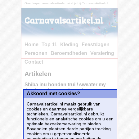
Goedkope carnavalsartikelen vind je bij CarnavalsArtikel.nl
Carnavalsartikel.nl
Home
Top 11
Kleding
Feestdagen
Personen
Beroemdheden
Versiering
Contact
Artikelen
Shiba inu honden trui / sweater my
dog is serious cool zwart voor
Akkoord met cookies?
kinderen
Carnavalsartikel.nl maakt gebruik van
cookies en daarmee vergelijkbare
technieken. Carnavalsartikel.nl gebruikt
Shiba inu honden trui / sweater my dog is
functionele en analytische cookies om u een
serious cool zwart voor kinderen. Deze zwarte
optimale bezoekerservaring te bieden.
sweater is voor iedereen die een Shiba inu
Bovendien plaatsen derde partijen tracking
hond heeft of fan is van Shiba inu. De trui is
cookies om u gepersonaliseerde
bedrukt met een hond en de tekst: my dog is
advertenties te tonen en om buiten de