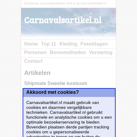
Goedkope carnavalsartikelen vind je bij CarnavalsArtikel.nl
Carnavalsartikel.nl
Home
Top 11
Kleding
Feestdagen
Personen
Beroemdheden
Versiering
Contact
Artikelen
Shipmate Sweetie kostuum
Akkoord met cookies?
Carnavalsartikel.nl maakt gebruik van
cookies en daarmee vergelijkbare
technieken. Carnavalsartikel.nl gebruikt
functionele en analytische cookies om u een
optimale bezoekerservaring te bieden.
Bovendien plaatsen derde partijen tracking
cookies om u gepersonaliseerde
advertenties te tonen en om buiten de