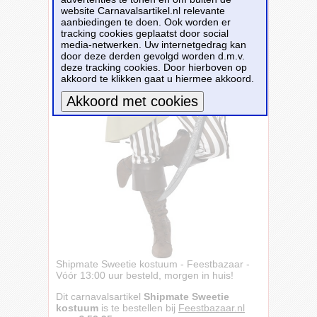
website Carnavalsartikel.nl relevante
aanbiedingen te doen. Ook worden er
tracking cookies geplaatst door social
media-netwerken. Uw internetgedrag kan
door deze derden gevolgd worden d.m.v.
deze tracking cookies. Door hierboven op
akkoord te klikken gaat u hiermee akkoord.
Meer informatie
Shipmate Sweetie kostuum - Feestbazaar -
Vóór 13:00 uur besteld, morgen in huis!
Dit carnavalsartikel
Shipmate Sweetie
kostuum
is te bestellen bij
Feestbazaar.nl