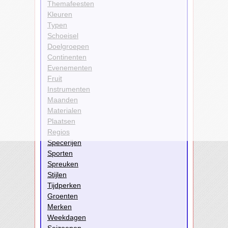
Themafeesten
Kleuren
Typen
Schoeisel
Doelgroepen
Continenten
Evenementen
Fruit
Instrumenten
Maanden
Materialen
Plaatsen
Regios
Specerijen
Sporten
Spreuken
Stijlen
Tijdperken
Groenten
Merken
Weekdagen