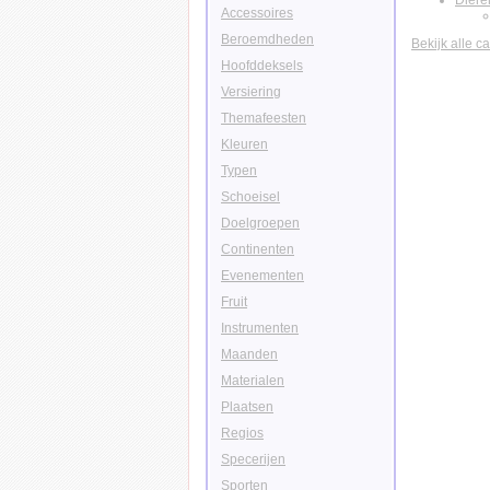
Diere
Accessoires
Beroemdheden
Bekijk alle c
Hoofddeksels
Versiering
Themafeesten
Kleuren
Typen
Schoeisel
Doelgroepen
Continenten
Evenementen
Fruit
Instrumenten
Maanden
Materialen
Plaatsen
Regios
Specerijen
Sporten