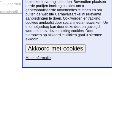
n
bezoekerservaring te bieden. Bovendien plaatsen
Luipaarden
derde partijen tracking cookies om u
gepersonaliseerde advertenties te tonen en om
arnavalsartikelen
buiten de website Carnavalsartikel.nl relevante
aanbiedingen te doen. Ook worden er tracking
cookies geplaatst door social media-netwerken. Uw
internetgedrag kan door deze derden gevolgd
worden d.m.v. deze tracking cookies. Door
hierboven op akkoord te klikken gaat u hiermee
akkoord.
Meer informatie