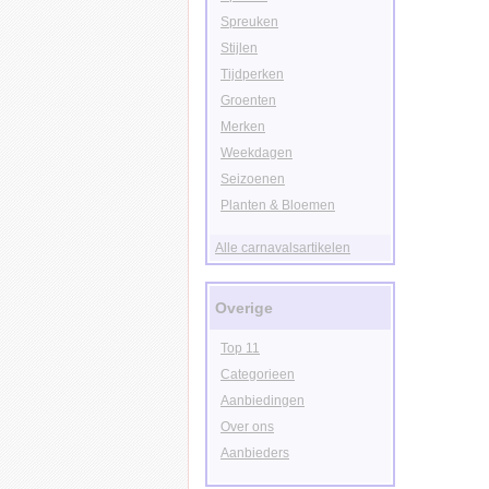
Spreuken
Stijlen
Tijdperken
Groenten
Merken
Weekdagen
Seizoenen
Planten & Bloemen
Alle carnavalsartikelen
Overige
Top 11
Categorieen
Aanbiedingen
Over ons
Aanbieders