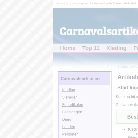
Goedkope carnavalsartikelen vind je bij CarnavalsArtikel.n
Carnavalsartike
Home
Top 11
Kleding
F
Home
-
Arti
Artikel
Carnavalsartikelen
Shirt lui
Kleding
Koop nu bij e
Sieraden
Fopartikelen
Dit carnavals
Feestdagen
Best
Dieren
Landen
Kledi
Personen