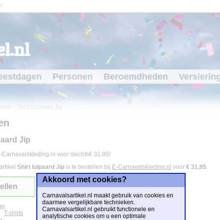
l
l.nl
eestdagen
Personen
Beroemdheden
Versierin
kelen
-
Shirt luipaard Jip
en
paard Jip
-Carnavalskleding.nl voor slechts€ 31.95!
artikel
Shirt luipaard Jip
is te bestellen bij
E-Carnavalskleding.nl
voor
€ 31,95
.
Akkoord met cookies?
ellen
Carnavalsartikel.nl maakt gebruik van cookies en
daarmee vergelijkbare technieken.
ng
Carnavalsartikel.nl gebruikt functionele en
T-shirts
analytische cookies om u een optimale