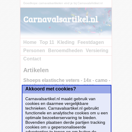
Goedkope carnavalsartikelen vind je bij CarnavalsArtikel.nl
Carnavalsartikel.nl
Home
Top 11
Kleding
Feestdagen
Personen
Beroemdheden
Versiering
Contact
Artikelen
Shoeps elastische veters - 14x - camo -
sneakers/sportschoenen - geen
Akkoord met cookies?
strikken nodig
Carnavalsartikel.nl maakt gebruik van
cookies en daarmee vergelijkbare
technieken. Carnavalsartikel.nl gebruikt
functionele en analytische cookies om u een
Pakje met 14 elastische/elastieken veters. De
optimale bezoekerservaring te bieden.
SHOEPS schoenveters zijn geschikt voor alle
Bovendien plaatsen derde partijen tracking
veterschoenen: gympen, sneakers,
cookies om u gepersonaliseerde
sportschoenen en nette schoenen waarbij de
advertenties te tonen en om buiten de