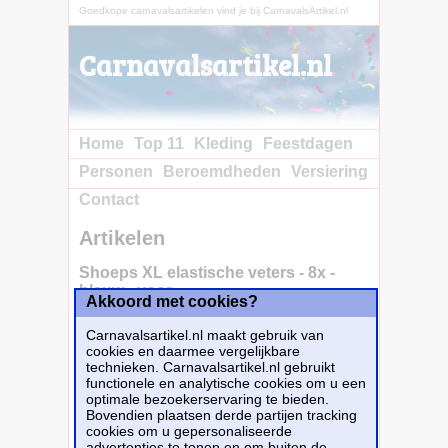
Goedkope carnavalsartikelen vind je bij CarnavalsArtikel.nl
Carnavalsartikel.nl
Home
Top 11
Kleding
Feestdagen
Personen
Beroemdheden
Versiering
Contact
Artikelen
Shoeps XL elastische veters - 8x -
blauw - voor
Akkoord met cookies?
sneakers/gympen/sportschoenen
Carnavalsartikel.nl maakt gebruik van
cookies en daarmee vergelijkbare
technieken. Carnavalsartikel.nl gebruikt
Pakje met 8 extra grote elastische/elastieken
functionele en analytische cookies om u een
veters. De SHOEPS XL schoenveters zijn
optimale bezoekerservaring te bieden.
geschikt voor alle veterschoenen: gympen,
Bovendien plaatsen derde partijen tracking
sneakers, sportschoenen en nette schoenen
cookies om u gepersonaliseerde
waarbij de afstand tussen de
advertenties te tonen en om buiten de